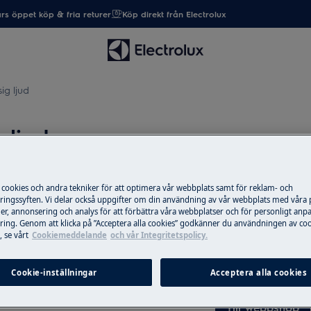
rs öppet köp & fria returer
Köp direkt från Electrolux
ig ljud
 ljud
 cookies och andra tekniker för att optimera vår webbplats samt för reklam- och
Reservdelar & ti
ingssyften. Vi delar också uppgifter om din användning av vår webbplats med våra
användning
er, annonsering och analys för att förbättra våra webbplatser och för personligt anp
ing. Genom att klicka på ”Acceptera alla cookies” godkänner du användningen av coo
Beställ originalres
 se vårt
Cookiemeddelande
och vår Integritetspolicy.
produkt från Elec
post snabbt och bil
Cookie-inställningar
Acceptera alla cookies
Till webbshop