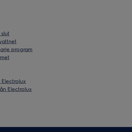
slut
vattnet
 varje program
mmet
 Electrolux
ån Electrolux