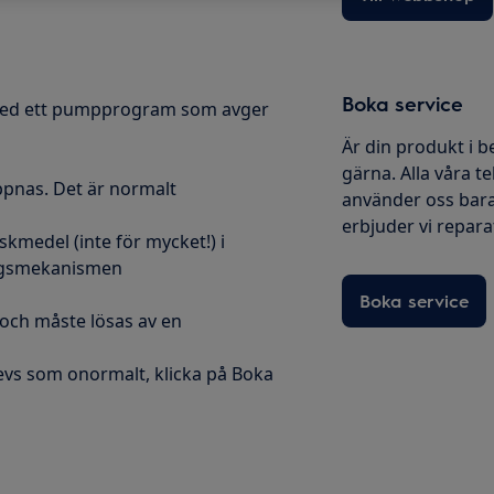
Boka service
l med ett pumpprogram som avger
Är din produkt i b
gärna. Alla våra te
pnas. Det är normalt
använder oss bara
erbjuder vi reparati
skmedel (inte för mycket!) i
ingsmekanismen
Boka service
 och måste lösas av en
evs som onormalt, klicka på Boka