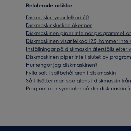
Relaterade artiklar
Diskmaskin visar felkod i10
Diskmaskinsluckan åker ner
Diskmaskinen piper inte när programmet är 
Diskmaskinen visar felkod i23, tömmer inte 
Inställningar på diskmaskin återställs efter
Diskmaskinen piper inte i slutet av progra
Hur rengör jag diskmaskinen?
Fylla salt i saltbehållaren i diskmaskin
Så tillsätter man spolglans i diskmaskin från
Program och symboler på din diskmaskin fr