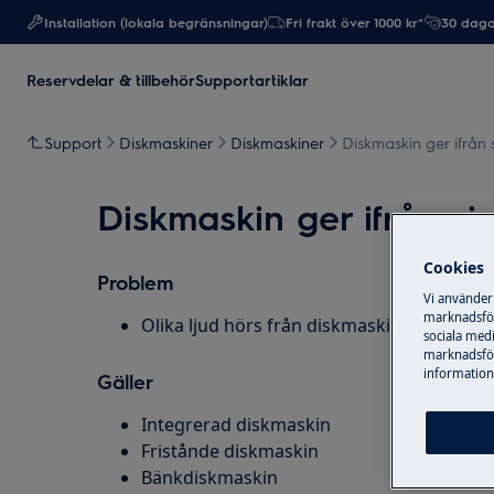
Installation (lokala begränsningar)
Fri frakt över 1000 kr*
30 daga
Reservdelar & tillbehör
Supportartiklar
Support
Diskmaskiner
Diskmaskiner
Diskmaskin ger ifrån s
Diskmaskin ger ifrån sig
Cookies
Problem
Vi använder
marknadsför
Olika ljud hörs från diskmaskinen under 
sociala medi
marknadsför
information,
Gäller
Integrerad diskmaskin
Fristånde diskmaskin
Bänkdiskmaskin