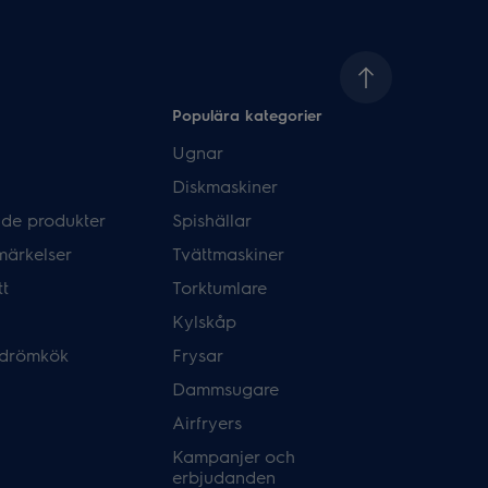
Populära kategorier
Ugnar
Diskmaskiner
de produkter
Spishällar
märkelser
Tvättmaskiner
tt
Torktumlare
Kylskåp
 drömkök
Frysar
Dammsugare
Airfryers
Kampanjer och
erbjudanden