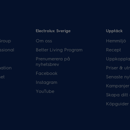
Electrolux Sverige
Upptäck
Group
Om oss
Hemmiljö
ssional
Better Living Program
Recept
Prenumerera på
Uppkoppla
nyhetsbrev
mation
Priser & ut
Facebook
het
Senaste ny
Instagram
Kampanjer
YouTube
Skapa ditt
Köpguider