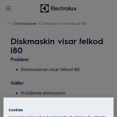
Diskmaskiner
Diskmaskin visar felkod i80
Diskmaskin visar felkod
i80
Problem
Diskmaskinen visar felkod i80
Gäller
Fristående diskmaskin
Integrerad diskmaskin
Bänkdiskmaskin
Cookies
Vi använder cookies och andra tekniker för att optimera vår webbplats