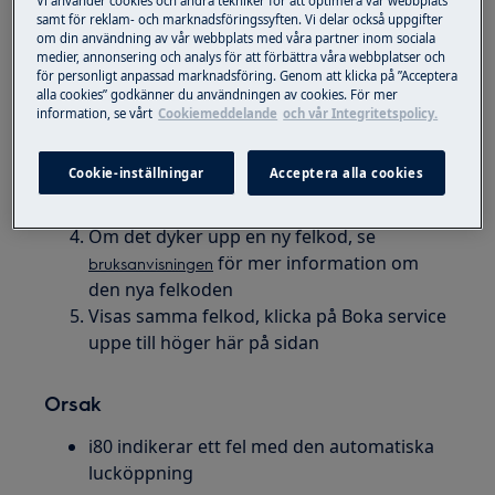
Lösning
samt för reklam- och marknadsföringssyften. Vi delar också uppgifter
om din användning av vår webbplats med våra partner inom sociala
Koppla ur diskmaskinen, vänta 15 minuter
medier, annonsering och analys för att förbättra våra webbplatser och
och sätt sedan tillbaka kontakten igen
för personligt anpassad marknadsföring. Genom att klicka på ”Acceptera
alla cookies” godkänner du användningen av cookies. För mer
Om du behövde flytta på maskinen är det
information, se vårt
Cookiemeddelande
och vår Integritetspolicy.
viktigt att slangen inte är böjd eller intryckt
och att kranen är helt öppen
Cookie-inställningar
Acceptera alla cookies
Sätt igång maskinen, välj program och
starta den
Om det dyker upp en ny felkod, se
för mer information om
bruksanvisningen
den nya felkoden
Visas samma felkod, klicka på Boka service
uppe till höger här på sidan
Orsak
i80 indikerar ett fel med den automatiska
lucköppning