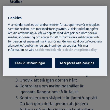
Gäller
Kyl
Frys
Cookies
Kyl-frys
Vi använder cookies och andra tekniker för att optimera vår webbplats
samt för reklam- och marknadsföringssyften. Vi delar också uppgifter
om din användning av vår webbplats med våra partner inom sociala
Lösning
medier, annonsering och analys för att förbättra våra webbplatser och
för personligt anpassad marknadsföring. Genom att klicka på ”Acceptera
Tryck fingret mot insidan av hörnet på
alla cookies” godkänner du användningen av cookies. För mer
information, se vårt
Cookiemeddelande
och vår Integritetspolicy.
dörrtätningen för att avlägsna lite sug och
göra det lättare att öppna dörren strax
efter stängningen.
Cookie-inställningar
Acceptera alla cookies
Vänta cirka en minut innan du öppnar
dörren igen om den precis har stängts
Undvik att slå igen dörren hårt
Kontrollera om avrinningshållet är
igensatt. Rengör om så är fallet
Kontrollera om skåpet står jämnt/upprätt
Du kan göra detta genom att justera
fötterna på undersidan och kontrollera