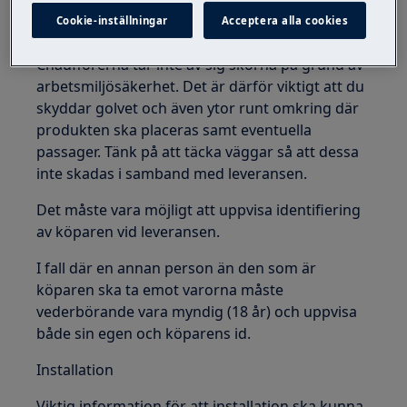
vänligen informera transportören på plats
Cookie-inställningar
Acceptera alla cookies
och se till att de noterar din kommentar.
Chaufförerna tar inte av sig skorna på grund av
arbetsmiljösäkerhet. Det är därför viktigt att du
skyddar golvet och även ytor runt omkring där
produkten ska placeras samt eventuella
passager. Tänk på att täcka väggar så att dessa
inte skadas i samband med leveransen.
Det måste vara möjligt att uppvisa identifiering
av köparen vid leveransen.
I fall där en annan person än den som är
köparen ska ta emot varorna måste
vederbörande vara myndig (18 år) och uppvisa
både sin egen och köparens id.
Installation
Viktig information för att installation ska kunna