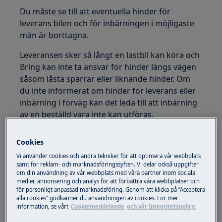
Du måste se till att eventuella hinder för
leverans bilen och för inbärningen i möjligaste
mån är borttagna.
Leveransen sker så långt en lastbil kan köra och
Bring kan inte ta ansvar för hinder längs vägen
såsom låsta spärrar eller liknande hinder. Om
du inte informerat om hinder för leverans eller
inbärning i förväg kan det leda till att inbärning
av en beställd vara inte kan utföras.
När leveransen lossas från lastbilen,
Cookies
transporteras produkten till önskat rum i
Vi använder cookies och andra tekniker för att optimera vår webbplats
hemmet. I vissa fall kan du behöva vara till hjälp
samt för reklam- och marknadsföringssyften. Vi delar också uppgifter
under leveransen.
om din användning av vår webbplats med våra partner inom sociala
medier, annonsering och analys för att förbättra våra webbplatser och
Kontrollera produkten och förpackningen
för personligt anpassad marknadsföring. Genom att klicka på ”Acceptera
alla cookies” godkänner du användningen av cookies. För mer
när transportören kommer för att leverera.
information, se vårt
Cookiemeddelande
och vår Integritetspolicy.
Om du hittar några skador eller repor –