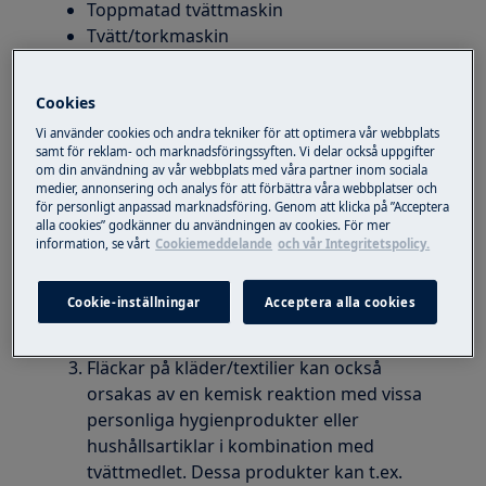
Toppmatad tvättmaskin
Tvätt/torkmaskin
Lösning
Cookies
Se till att du även tvättar i höga
Vi använder cookies och andra tekniker för att optimera vår webbplats
samt för reklam- och marknadsföringssyften. Vi delar också uppgifter
temperaturer med jämna mellanrum. Kör
om din användning av vår webbplats med våra partner inom sociala
ett antal tvättprogram i 90 °C, utan kläder,
medier, annonsering och analys för att förbättra våra webbplatser och
för personligt anpassad marknadsföring. Genom att klicka på ”Acceptera
med ett speciellt tvättmedel lämpligt för
alla cookies” godkänner du användningen av cookies. För mer
tvättmaskiner.
information, se vårt
Cookiemeddelande
och vår Integritetspolicy.
Rengör tvättmaskinen regelbundet med
ett speciellt rengöringsmedel för
Cookie-inställningar
Acceptera alla cookies
tvättmaskiner.
Köp vårdprodukten Clean &
.
Care i webshopen här
Fläckar på kläder/textilier kan också
orsakas av en kemisk reaktion med vissa
personliga hygienprodukter eller
hushållsartiklar i kombination med
tvättmedlet. Dessa produkter kan t.ex.