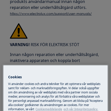
produkts användarmanual innan någon
reparation eller underhållsåtgärd utförs.
https://www.electrolux.com/support/user-manuals/
VARNING!
RISK FÖR ELEKTRISK STÖT
Innan någon reparation eller underhållsåtgärd,
inaktivera apparaten och koppla bort
nätsladden från vägguttaget.
Cookies
Vi använder cookies och andra tekniker för att optimera vår webbplats
samt för reklam- och marknadsföringssyften. Vi delar också uppgifter
om din användning av vår webbplats med våra partner inom sociala
medier, annonsering och analys för att förbättra våra webbplatser och
för personligt anpassad marknadsföring. Genom att klicka på ”Acceptera
alla cookies” godkänner du användningen av cookies. För mer
information, se vårt
Cookiemeddelande
och vår Integritetspolicy.