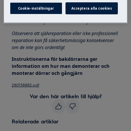
apparater är det nödvändigt att två personer flyttar
Cookie-inställningar
Acceptera alla cookies
dem.
Använd alltid skyddshandskar och skyddsskor.
Observera att självreparation eller icke-professionell
reparation kan få säkerhetsmässiga konsekvenser
om de inte görs ordentligt
Instruktionerna för bakdörrarna ger
information om hur man demonterar och
monterar dörrar och gångjärn
280158882.pdf
Var den här artikeln till hjälp?
Relaterade artiklar