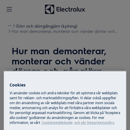
Dörr och dörrgångjärn (kylning)
Hur man demonterar, monterar och vänder dörrar och
gångjärn (19)
Hur man demonterar,
monterar och vänder
dörrar och gångjärn
(19)
Cookies
Vi använder cookies och andra tekniker för att optimera vår webbplats
Lösning
samt för reklam- och marknadsföringssyften. Vi delar också uppgifter
om din användning av vår webbplats med våra partner inom sociala
Avaktivera apparaten och dra ut stickkontakten ur
medier, annonsering och analys för att förbättra våra webbplatser och
för personligt anpassad marknadsföring. Genom att klicka på ”Acceptera
vägguttaget
före underhållsarbete
.
alla cookies” godkänner du användningen av cookies. För mer
information, se vårt
Cookiemeddelande
och vår Integritetspolicy.
Var alltid försiktig när du flyttar apparater, för tunga