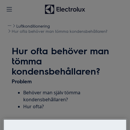
Luftkonditionering
Hur ofta behöver man tömma kondensbehållaren?
Hur ofta behöver man
tömma
kondensbehållaren?
Problem
Behöver man själv tömma
kondensbehållaren?
Hur ofta?
Lösning