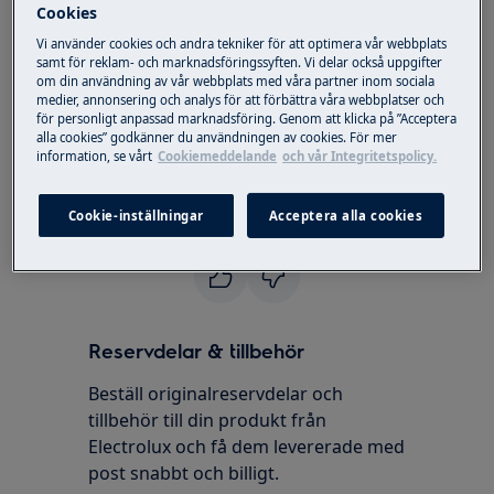
Det är svårt att veta hur ofta du kommer
Cookies
behöver tömma tanken då det beror på
Vi använder cookies och andra tekniker för att optimera vår webbplats
hur varmt det är ute
samt för reklam- och marknadsföringssyften. Vi delar också uppgifter
om din användning av vår webbplats med våra partner inom sociala
Om det är varmare kommer AC:n jobba
medier, annonsering och analys för att förbättra våra webbplatser och
mer, då skapas mer kondens som gör att
för personligt anpassad marknadsföring. Genom att klicka på ”Acceptera
alla cookies” godkänner du användningen av cookies. För mer
du måste tömma oftare än andra dagar
information, se vårt
Cookiemeddelande
och vår Integritetspolicy.
Produkten kommer att säga till att tanken
behöver tömmas.
Cookie-inställningar
Acceptera alla cookies
Var den här artikeln till hjälp?
Reservdelar & tillbehör
Beställ originalreservdelar och
tillbehör till din produkt från
Electrolux och få dem levererade med
post snabbt och billigt.