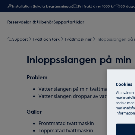
Installation (lokala begränsningar)
Fri frakt över 1000 kr*
30 daga
Reservdelar & tillbehör
Supportartiklar
Support
Tvätt och tork
Tvättmaskiner
Inloppsslangen på 
Inloppsslangen på min 
Problem
Cookies
Vattenslangen på min tvättmaskin läcker
Vi använder
Vattenslangen droppar av vatten på min t
marknadsför
sociala medi
marknadsför
Gäller
information,
Frontmatad tvättmaskin
Toppmatad tvättmaskin