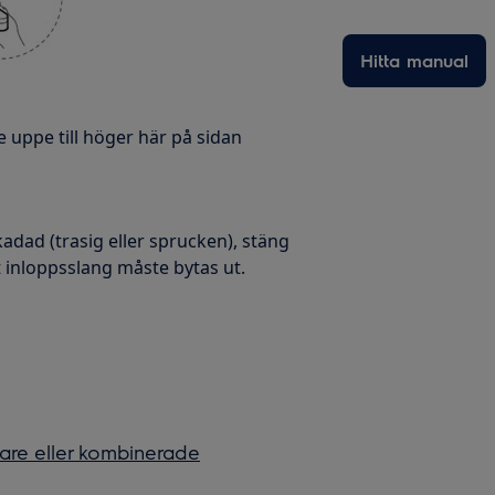
Hitta manual
e uppe till höger här på sidan
adad (trasig eller sprucken), stäng
kt inloppsslang måste bytas ut.
lare eller kombinerade