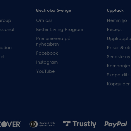
Electrolux Sverige
Upptäck
Group
Om oss
Hemmiljö
ssional
Better Living Program
Recept
Prenumerera på
Uppkoppla
nyhetsbrev
mation
Priser & ut
Facebook
het
Senaste ny
Instagram
Kampanjer
YouTube
Skapa ditt
Köpguider