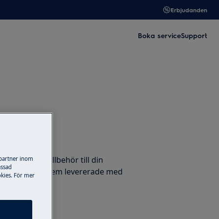
Erbjudanden
Boka service
Support
llbehör
ervdelar och tillbehör till din
 partner inom
assad
trolux och få dem levererade med
kies. För mer
ligt.