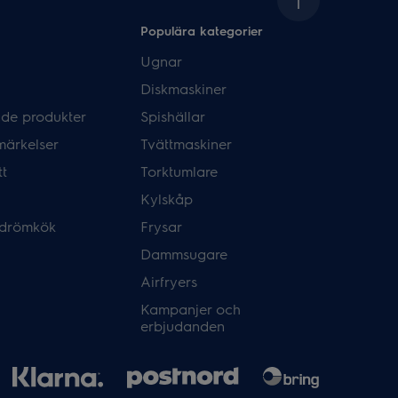
Populära kategorier
Ugnar
Diskmaskiner
de produkter
Spishällar
märkelser
Tvättmaskiner
tt
Torktumlare
Kylskåp
 drömkök
Frysar
Dammsugare
Airfryers
Kampanjer och
erbjudanden