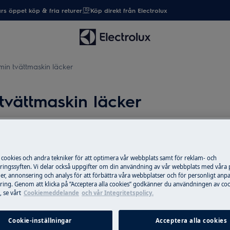
rs öppet köp & fria returer
Köp direkt från Electrolux
min tvättmaskin läcker
tvättmaskin läcker
Reservdelar & ti
 cookies och andra tekniker för att optimera vår webbplats samt för reklam- och
vättmaskin
Beställ originalres
ingssyften. Vi delar också uppgifter om din användning av vår webbplats med våra
er, annonsering och analys för att förbättra våra webbplatser och för personligt anp
produkt från Elec
ing. Genom att klicka på ”Acceptera alla cookies” godkänner du användningen av coo
post snabbt och bil
 se vårt
Cookiemeddelande
och vår Integritetspolicy.
Cookie-inställningar
Acceptera alla cookies
Till webbshop