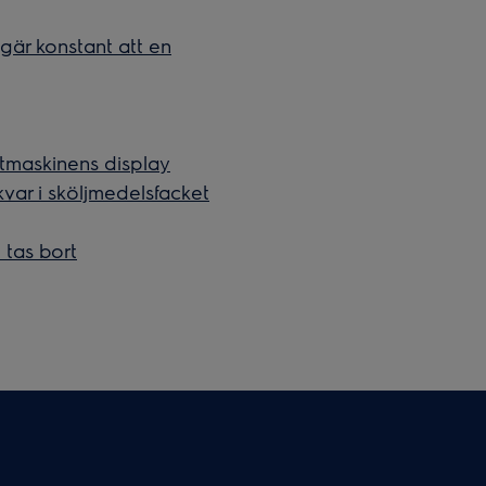
är konstant att en
ttmaskinens display
kvar i sköljmedelsfacket
e tas bort