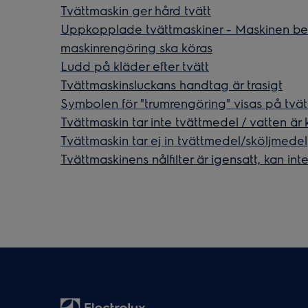
Tvättmaskin ger hård tvätt
Uppkopplade tvättmaskiner - Maskinen beg
maskinrengöring ska köras
Ludd på kläder efter tvätt
Tvättmaskinsluckans handtag är trasigt
Symbolen för "trumrengöring" visas på tvä
Tvättmaskin tar inte tvättmedel / vatten är 
Tvättmaskin tar ej in tvättmedel/sköljmedel
Tvättmaskinens nålfilter är igensatt, kan int