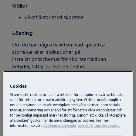
Gäller
Köksfläktar med skorsten
Lösning
Om du har några tvivel om vad specifika
storlekar eller indikationer på
installationsschemat för skorstenskåpan
betyder, hittar du svaren nedan.
Viktig!
Installationsschemat nedan tjänar som ett
exempel. Om du vill kontrollera vilka krav en specifik
Cookies
skorstenshuvmodell har, kontrollera
Vi använder cookies och andra tekniker för att optimera vår webbplats
installationsschemat för denna specifika modell.
samt för reklam- och marknadsföringssyften. Vi delar också uppgifter
om din användning av vår webbplats med våra partner inom sociala
medier, annonsering och analys för att förbättra våra webbplatser och
för personligt anpassad marknadsföring. Genom att klicka på ”Acceptera
alla cookies” godkänner du användningen av cookies. För mer
information, se vårt
Cookiemeddelande
och vår Integritetspolicy.