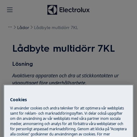
Lådor
Lådbyte multidörr 7KL
Lådbyte multidörr 7KL
Lösning
Avaktivera apparaten och dra ut stickkontakten ur
vägguttaget före underhållsarbete.
Var alltid försiktig när du flyttar apparater, för tunga
Cookies
apparater är det nödvändigt att två personer flyttar
Vi använder cookies och andra tekniker för att optimera vår webbplats
dem.
samt för reklam- och marknadsföringssyften. Vi delar också uppgifter
om din användning av vår webbplats med våra partner inom sociala
Använd alltid skyddshandskar och skyddsskor.
medier, annonsering och analys för att förbättra våra webbplatser och
för personligt anpassad marknadsföring. Genom att klicka på ”Acceptera
Observera att självreparation eller icke-professionell
alla cookies” godkänner du användningen av cookies. För mer