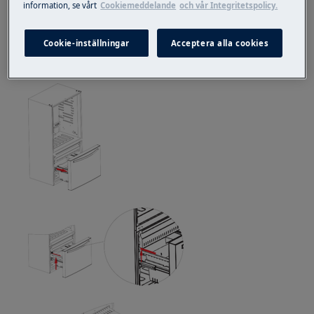
information, se vårt
Cookiemeddelande
och vår Integritetspolicy.
reparation kan få säkerhetsmässiga konsekvenser
om de inte görs ordentligt
Cookie-inställningar
Acceptera alla cookies
Borttagning av bottenkorgar