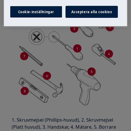
Cookie-inställningar
Acceptera alla cookies
1. Skruvmejsel (Phillips-huvud), 2. Skruvmejsel
(Platt huvud), 3. Handskar, 4. Mätare, 5. Borrare