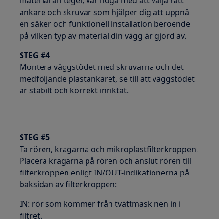
material än tegel, var noga med att välja rätt
ankare och skruvar som hjälper dig att uppnå
en säker och funktionell installation beroende
på vilken typ av material din vägg är gjord av.
STEG #4
Montera väggstödet med skruvarna och det
medföljande plastankaret, se till att väggstödet
är stabilt och korrekt inriktat.
STEG #5
Ta rören, kragarna och mikroplastfilterkroppen.
Placera kragarna på rören och anslut rören till
filterkroppen enligt IN/OUT-indikationerna på
baksidan av filterkroppen:
IN: rör som kommer från tvättmaskinen in i
filtret.