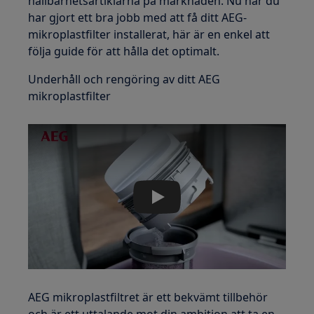
hållbarhetsartiklarna på marknaden. Nu när du
har gjort ett bra jobb med att få ditt AEG-
mikroplastfilter installerat, här är en enkel att
följa guide för att hålla det optimalt.
Underhåll och rengöring av ditt AEG
mikroplastfilter
Play
AEG mikroplastfiltret är ett bekvämt tillbehör
och är ett uttalande mot din ambition att ta en