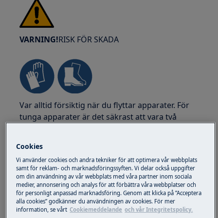
VARNING!
RISK FÖR SKADA
Var alltid försiktig när du flyttar apparater. För
tunga apparater är det säkrast att vara två
personer som lyfter eller flyttar dem. Använd
alltid skyddshandskar och skyddsskor. Bär
Cookies
skyddshandskar hela tiden för att skydda dig
Vi använder cookies och andra tekniker för att optimera vår webbplats
mot skärsår från vassa kanter.
samt för reklam- och marknadsföringssyften. Vi delar också uppgifter
om din användning av vår webbplats med våra partner inom sociala
medier, annonsering och analys för att förbättra våra webbplatser och
för personligt anpassad marknadsföring. Genom att klicka på ”Acceptera
alla cookies” godkänner du användningen av cookies. För mer
information, se vårt
Cookiemeddelande
och vår Integritetspolicy.