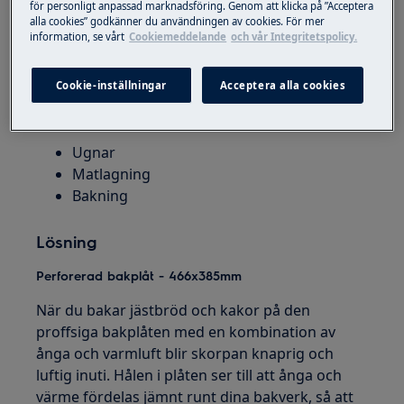
för personligt anpassad marknadsföring. Genom att klicka på ”Acceptera
alla cookies” godkänner du användningen av cookies. För mer
information, se vårt
Cookiemeddelande
och vår Integritetspolicy.
Cookie-inställningar
Acceptera alla cookies
Gäller
Ugnar
Matlagning
Bakning
Lösning
Perforerad bakplåt - 466x385mm
När du bakar jästbröd och kakor på den
proffsiga bakplåten med en kombination av
ånga och varmluft blir skorpan knaprig och
luftig inuti. Hålen i plåten ser till att ånga och
värme fördelas jämnt runt dina bakverk, så att