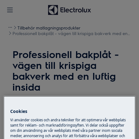
Tillbehör matlagningsprodukter
Professionell bakplåt - vägen till krispiga bakverk med en
luftig insida
Professionell bakplåt -
vägen till krispiga
bakverk med en luftig
insida
Problem
Cookies
Vi använder cookies och andra tekniker för att optimera vår webbplats
samt för reklam- och marknadsföringssyften. Vi delar också uppgifter
om din användning av vår webbplats med våra partner inom sociala
medier, annonsering och analys för att förbättra våra webbplatser och