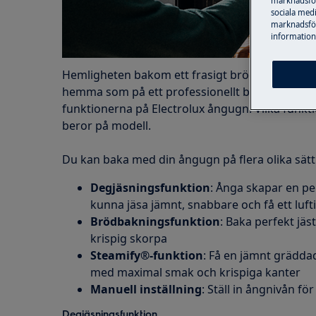
marknadsför
sociala medi
marknadsför
information,
Hemligheten bakom ett frasigt bröd är ånga. 
hemma som på ett professionellt bageri genom
funktionerna på Electrolux ångugn. Vilka funkti
beror på modell.
Du kan baka med din ångugn på flera olika sätt
Degjäsningsfunktion
: Ånga skapar en per
kunna jäsa jämnt, snabbare och få ett lufti
Brödbakningsfunktion
: Baka perfekt jäs
krispig skorpa
Steamify®-funktion
: Få en jämnt grädda
med maximal smak och krispiga kanter
Manuell inställning
: Ställ in ångnivån f
Degjäsningsfunktion