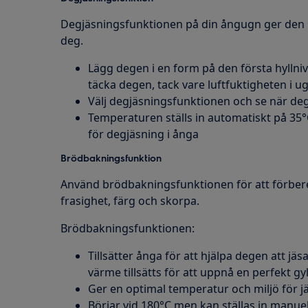
Degjäsningsfunktionen på din ångugn ger den m
deg.
Lägg degen i en form på den första hyllniv
täcka degen, tack vare luftfuktigheten i u
Välj degjäsningsfunktionen och se när deg
Temperaturen ställs in automatiskt på 35°C
för degjäsning i ånga
Brödbakningsfunktion
Använd brödbakningsfunktionen för att förbere
frasighet, färg och skorpa.
Brödbakningsfunktionen:
Tillsätter ånga för att hjälpa degen att j
värme tillsätts för att uppnå en perfekt g
Ger en optimal temperatur och miljö för jä
Börjar vid 180°C men kan ställas in manuel