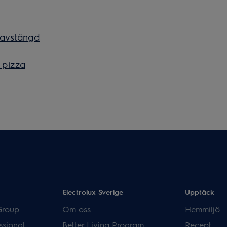
r avstängd
t pizza
Electrolux Sverige
Upptäck
Group
Om oss
Hemmiljö
ssional
Better Living Program
Recept