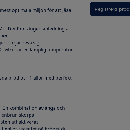
Registrera prod
est optimala miljön för att jäsa
ån. Det finns ingen anledning att
gnen
en börjar resa sig
, vilket är en lämplig temperatur
da bröd och frallor med perfekt
äsa. En kombination av ånga och
yllenbrun skorpa
sten att aktiveras
lt enligt receptet på brödet du