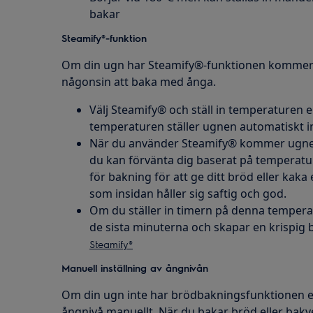
bakar
Steamify®-funktion
Om din ugn har Steamify®-funktionen kommer d
någonsin att baka med ånga.
Välj Steamify® och ställ in temperaturen en
temperaturen ställer ugnen automatiskt i
När du använder Steamify® kommer ugnen a
du kan förvänta dig baserat på temperatur
för bakning för att ge ditt bröd eller kaka 
som insidan håller sig saftig och god.
Om du ställer in timern på denna temper
de sista minuterna och skapar en krispig 
Steamify®
Manuell inställning av ångnivån
Om din ugn inte har brödbakningsfunktionen ell
ångnivå manuellt. När du bakar bröd eller bakv