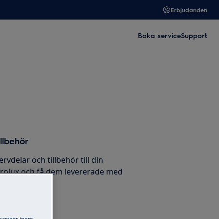
Erbjudanden
Boka service
Support
llbehör
ervdelar och tillbehör till din
trolux och få dem levererade med
ligt.