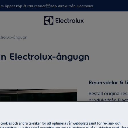
rs öppet köp & fria returer
Köp direkt från Electrolux
ctrolux-ångugn
in Electrolux-ångugn
Reservdelar & ti
Beställ originalres
produkt från Elec
post snabbt och bil
 cookies och andra tekniker för att optimera vår webbplats samt för reklam- och
Till webbshop