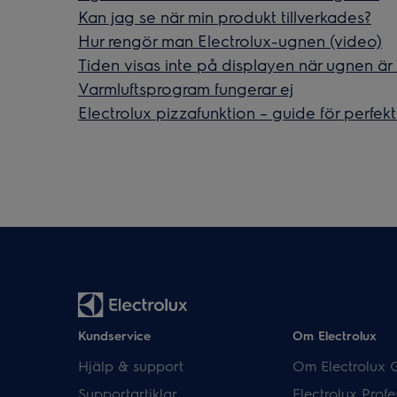
Kan jag se när min produkt tillverkades?
Hur rengör man Electrolux-ugnen (video)
Tiden visas inte på displayen när ugnen ä
Varmluftsprogram fungerar ej
Electrolux pizzafunktion – guide för perfek
Kundservice
Om Electrolux
Hjälp & support
Om Electrolux 
Supportartiklar
Electrolux Profe