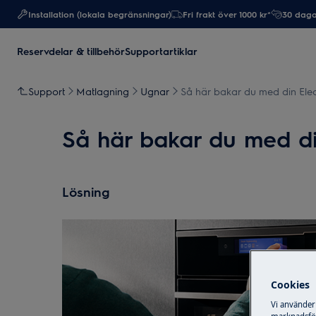
Installation (lokala begränsningar)
Fri frakt över 1000 kr*
30 daga
Reservdelar & tillbehör
Supportartiklar
Support
Matlagning
Ugnar
Så här bakar du med din Ele
Så här bakar du med d
Lösning
Cookies
Vi använder