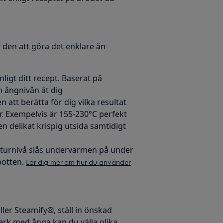
en att göra det enklare än
ligt ditt recept. Baserat på
n ångnivån åt dig
tt berätta för dig vilka resultat
. Exempelvis är 155-230°C perfekt
en delikat krispig utsida samtidigt
aturnivå slås undervärmen på under
botten.
Lär dig mer om hur du använder
er Steamify®, ställ in önskad
erk med ånga kan du välja olika