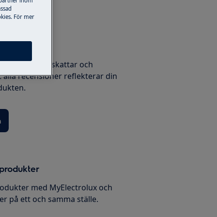
 partner inom
assad
kies. För mer
produkt
 för oss. Vi uppskattar och
t alla recensioner reflekterar din
dukten.
n
 produkter
rodukter med MyElectrolux och
ver på ett och samma ställe.