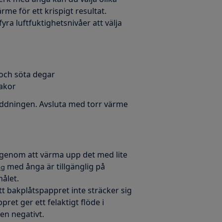
me för ett krispigt resultat.
ra luftfuktighetsnivåer att välja
 och söta degar
kakor
äddningen. Avsluta med torr värme
genom att värma upp det med lite
med ånga är tillgänglig på
ng
ålet.
att bakplåtspappret inte sträcker sig
ret ger ett felaktigt flöde i
en negativt.