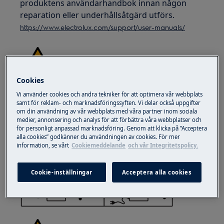
produktens användarhandbok innan någon
reparation eller underhållsåtgärd utförs.
https://www.electrolux.com/support/user-manuals/
Cookies
VARNING!
RISK FÖR ELEKTRISK STÖT
Vi använder cookies och andra tekniker för att optimera vår webbplats
samt för reklam- och marknadsföringssyften. Vi delar också uppgifter
Innan någon reparation eller underhållsåtgärd,
om din användning av vår webbplats med våra partner inom sociala
medier, annonsering och analys för att förbättra våra webbplatser och
inaktivera apparaten och koppla ur nätsladden
för personligt anpassad marknadsföring. Genom att klicka på ”Acceptera
från vägguttaget.
alla cookies” godkänner du användningen av cookies. För mer
information, se vårt
Cookiemeddelande
och vår Integritetspolicy.
Cookie-inställningar
Acceptera alla cookies