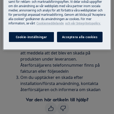
samt för reklam- och marknadsföringssyften. Vi delar också uppgifter
Integrerad diskmaskin
om din användning av vår webbplats med våra partner inom sociala
medier, annonsering och analys för att förbättra våra webbplatser och
Bänkdiskmaskin
för personligt anpassad marknadsföring. Genom att klicka på ”Acceptera
alla cookies” godkänner du användningen av cookies. För mer
information, se vårt
Cookiemeddelande
och vår Integritetspolicy.
Lösning
Försök inte ansluta eller använda
Cookie-inställningar
Acceptera alla cookies
produkten
Kontakta återförsäljaren omedelbart för
att meddela att det blev en skada på
produkten under leveransen.
Återförsäljarens telefonnummer finns på
fakturan eller följesedeln
Om du upptäcker en skada efter
installation/första användning, kontakta
återförsäljaren och informera om skadan
Var den här artikeln till hjälp?