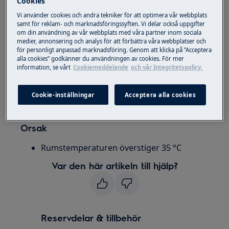
Cookies
Handdammsugare
Vi använder cookies och andra tekniker för att optimera vår webbplats
samt för reklam- och marknadsföringssyften. Vi delar också uppgifter
Lösning
om din användning av vår webbplats med våra partner inom sociala
medier, annonsering och analys för att förbättra våra webbplatser och
Det tar längre tid att ladda om
för personligt anpassad marknadsföring. Genom att klicka på ”Acceptera
alla cookies” godkänner du användningen av cookies. För mer
temperaturen är hög (detta är helt
information, se vårt
Cookiemeddelande
och vår Integritetspolicy.
normalt). Förvara och ladda produkten i
normal rumstemperatur
Cookie-inställningar
Acceptera alla cookies
Kvarstår problemet, kontakta kundservice
Orsak
Rumstemperaturen överstiger 35 °C
Var den här artikeln till hjälp?
Reservdelar & tillbehör