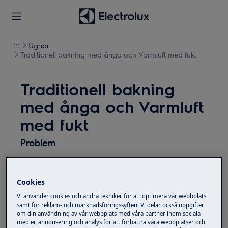
Ugnar
Traditionell bakning med ånga och Varmluft med fukt
Traditionell bakning
med ånga och Varmluft
med fukt
Problem
Hur använder jag funktionen Traditionell
bakning med ånga?
Cookies
Hur använder jag funktionen Varmluft
Vi använder cookies och andra tekniker för att optimera vår webbplats
med fukt?
samt för reklam- och marknadsföringssyften. Vi delar också uppgifter
om din användning av vår webbplats med våra partner inom sociala
medier, annonsering och analys för att förbättra våra webbplatser och
Gäller