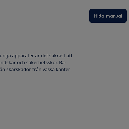
Hitta manual
 tunga apparater är det säkrast att
handskar och säkerhetsskor. Bär
ån skärskador från vassa kanter.