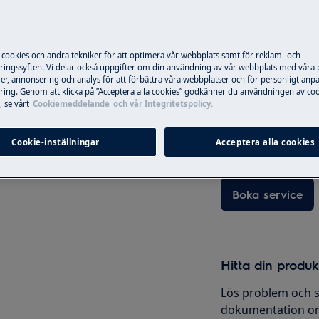
i produktens användarmanual innan
rd.
 cookies och andra tekniker för att optimera vår webbplats samt för reklam- och
Boka service
ingssyften. Vi delar också uppgifter om din användning av vår webbplats med våra
er, annonsering och analys för att förbättra våra webbplatser och för personligt anp
ing. Genom att klicka på ”Acceptera alla cookies” godkänner du användningen av coo
Är din produkt i b
 se vårt
Cookiemeddelande
och vår Integritetspolicy.
gärna. Alla våra te
använder oss bara
Cookie-inställningar
Acceptera alla cookies
erbjuder vi reparati
 inaktivera apparaten och koppla ur
Boka service
Hitta din produ
Lös problem och s
dokumentation om