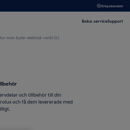
Erbjudanden
Boka service
Support
ur man byter elektrisk ventil (4)
llbehör
ervdelar och tillbehör till din
trolux och få dem levererade med
ligt.