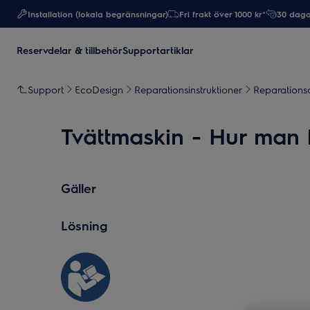
Installation (lokala begränsningar)
Fri frakt över 1000 kr*
30 daga
Reservdelar & tillbehör
Supportartiklar
Support
EcoDesign
Reparationsinstruktioner
Reparationsa
Tvättmaskin - Hur man by
Gäller
Lösning