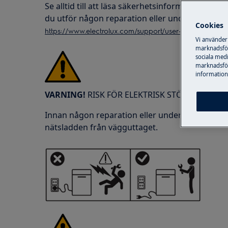
Se alltid till att läsa säkerhetsinformationen 
du utför någon reparation eller underhållsåtgä
Cookies
https://www.electrolux.com/support/user-manuals/
Vi använder
marknadsför
sociala medi
marknadsför
information,
VARNING!
RISK FÖR ELEKTRISK STÖT
Innan någon reparation eller underhållsåtgärd,
nätsladden från vägguttaget.