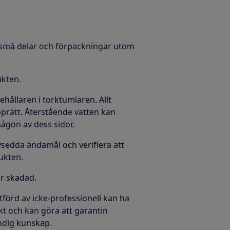
la små delar och förpackningar utom
ukten.
behållaren i torktumlaren. Allt
prätt. Återstående vatten kan
ågon av dess sidor.
vsedda ändamål och verifiera att
ukten.
är skadad.
tförd av icke-professionell kan ha
t och kan göra att garantin
ändig kunskap.