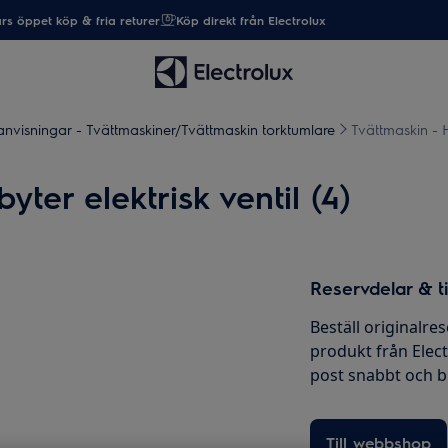
rs öppet köp & fria returer
Köp direkt från Electrolux
nvisningar - Tvättmaskiner/Tvättmaskin torktumlare
Tvättmaskin - H
ter elektrisk ventil (4)
Reservdelar & ti
Beställ originalres
produkt från Elec
post snabbt och bil
Till webbshop