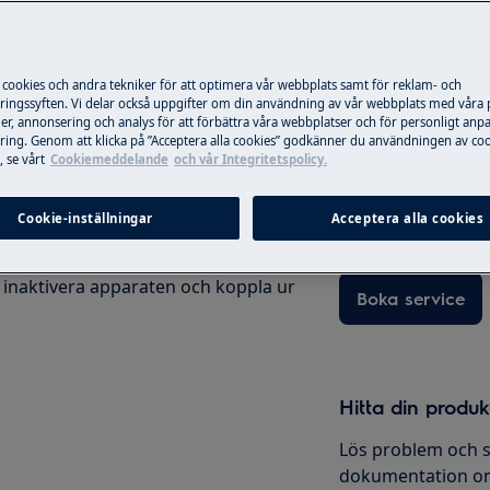
 i produktens användarhandbok innan
.
 cookies och andra tekniker för att optimera vår webbplats samt för reklam- och
Boka service
ingssyften. Vi delar också uppgifter om din användning av vår webbplats med våra
er, annonsering och analys för att förbättra våra webbplatser och för personligt anp
ing. Genom att klicka på ”Acceptera alla cookies” godkänner du användningen av coo
Är din produkt i b
 se vårt
Cookiemeddelande
och vår Integritetspolicy.
gärna. Alla våra te
använder oss bara
Cookie-inställningar
Acceptera alla cookies
erbjuder vi reparati
 inaktivera apparaten och koppla ur
Boka service
Hitta din produ
Lös problem och s
dokumentation om