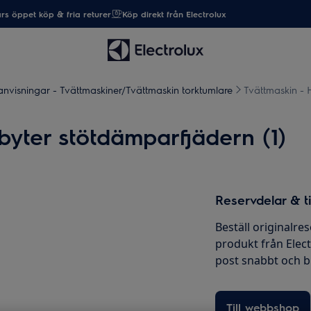
rs öppet köp & fria returer
Köp direkt från Electrolux
nvisningar - Tvättmaskiner/Tvättmaskin torktumlare
Tvättmaskin - 
byter stötdämparfjädern (1)
Reservdelar & ti
Beställ originalres
produkt från Elec
post snabbt och bil
Till webbshop