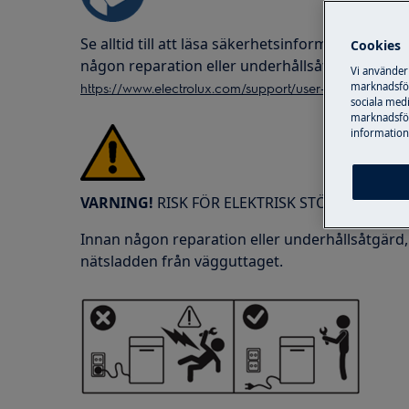
Se alltid till att läsa säkerhetsinformationen
Cookies
någon reparation eller underhållsåtgärd utförs
Vi använder
https://www.electrolux.com/support/user-manuals/
marknadsför
sociala medi
marknadsför
information,
VARNING!
RISK FÖR ELEKTRISK STÖT
Innan någon reparation eller underhållsåtgärd,
nätsladden från vägguttaget.