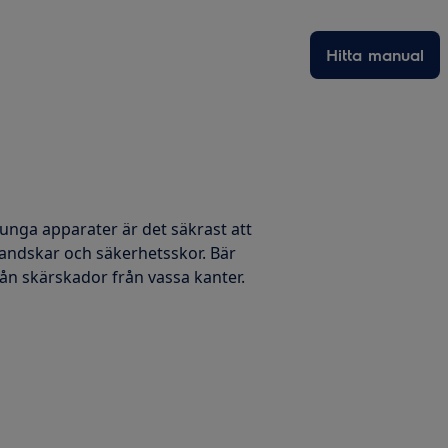
Hitta manual
 tunga apparater är det säkrast att
handskar och säkerhetsskor. Bär
ån skärskador från vassa kanter.