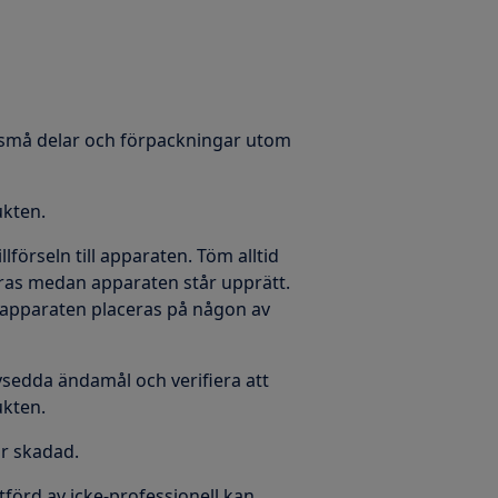
la små delar och förpackningar utom
ukten.
lförseln till apparaten. Töm alltid
föras medan apparaten står upprätt.
 apparaten placeras på någon av
vsedda ändamål och verifiera att
ukten.
är skadad.
tförd av icke-professionell kan