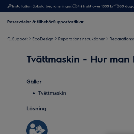
Installation (lokala begränsningar)
Fri frakt över 1000 kr*
30 daga
Reservdelar & tillbehör
Supportartiklar
Support
EcoDesign
Reparationsinstruktioner
Reparationsa
Tvättmaskin - Hur man 
Gäller
Tvättmaskin
Lösning