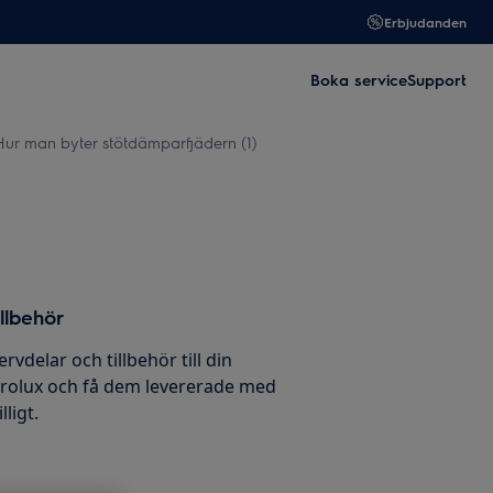
Erbjudanden
Boka service
Support
Hur man byter stötdämparfjädern (1)
llbehör
ervdelar och tillbehör till din
trolux och få dem levererade med
ligt.