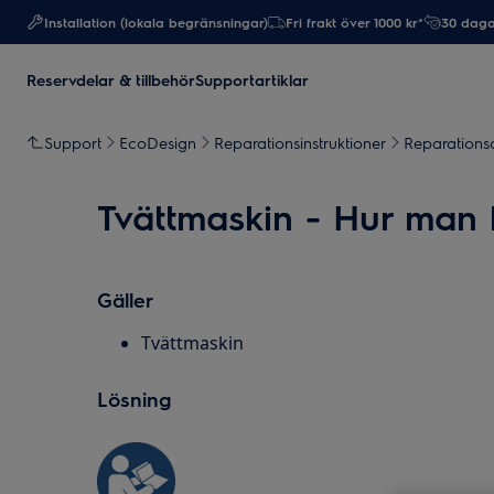
Installation (lokala begränsningar)
Fri frakt över 1000 kr*
30 daga
Reservdelar & tillbehör
Supportartiklar
Support
EcoDesign
Reparationsinstruktioner
Reparationsa
Tvättmaskin - Hur man b
Gäller
Tvättmaskin
Lösning