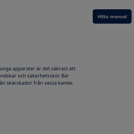
Hitta manual
 tunga apparater är det säkrast att
handskar och säkerhetsskor. Bär
ån skärskador från vassa kanter.