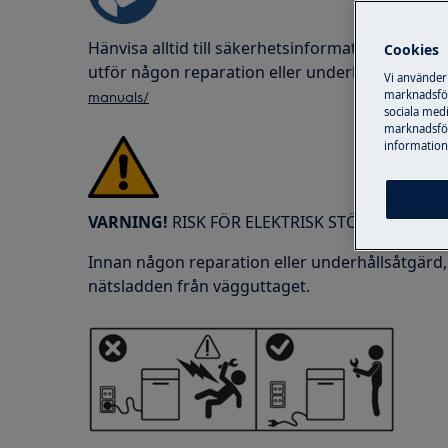
Hänvisa alltid till säkerhetsinformationen i 
Cookies
utför någon reparation eller underhållsåtgärd.
Vi använder
manuals/
marknadsför
sociala medi
marknadsför
information,
VARNING!
RISK FÖR ELEKTRISK STÖT
Innan någon reparation eller underhållsåtgärd,
nätsladden från vägguttaget.