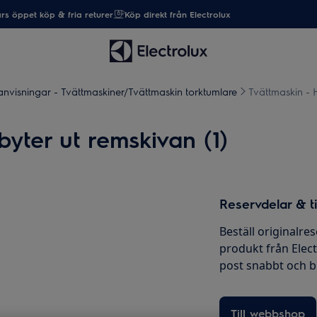
rs öppet köp & fria returer
Köp direkt från Electrolux
nvisningar - Tvättmaskiner/Tvättmaskin torktumlare
Tvättmaskin - 
yter ut remskivan (1)
Reservdelar & ti
Beställ originalres
produkt från Elec
post snabbt och bil
Till webbshop