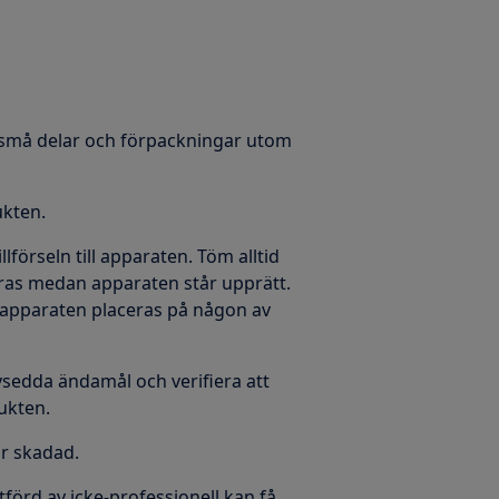
la små delar och förpackningar utom
ukten.
lförseln till apparaten. Töm alltid
föras medan apparaten står upprätt.
 apparaten placeras på någon av
vsedda ändamål och verifiera att
ukten.
är skadad.
tförd av icke-professionell kan få