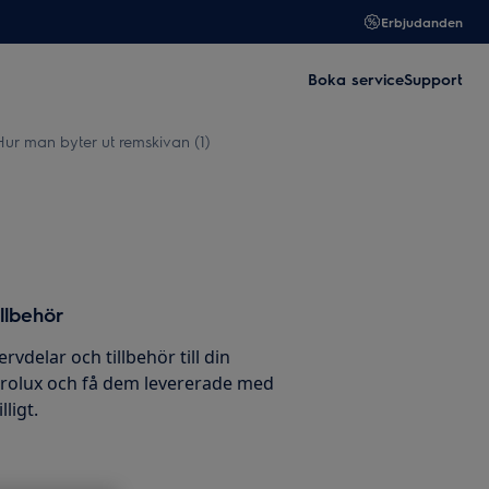
Erbjudanden
Boka service
Support
Hur man byter ut remskivan (1)
llbehör
ervdelar och tillbehör till din
trolux och få dem levererade med
ligt.