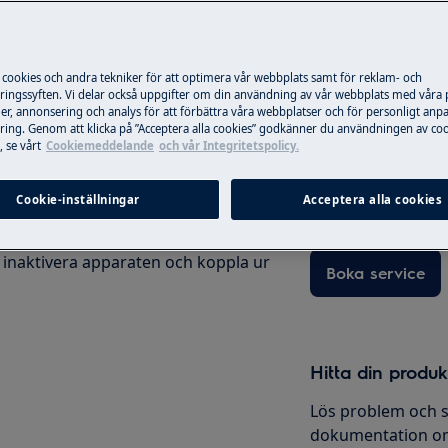
produktens användarhandbok innan du
https://www.electrolux.com/support/user-
 cookies och andra tekniker för att optimera vår webbplats samt för reklam- och
Boka service
ingssyften. Vi delar också uppgifter om din användning av vår webbplats med våra
er, annonsering och analys för att förbättra våra webbplatser och för personligt anp
ing. Genom att klicka på ”Acceptera alla cookies” godkänner du användningen av coo
Är din produkt i b
 se vårt
Cookiemeddelande
och vår Integritetspolicy.
gärna. Alla våra te
använder oss bara
Cookie-inställningar
Acceptera alla cookies
erbjuder vi reparati
 inaktivera apparaten och koppla ur
Boka service
Hitta din produ
Lös problem och s
dokumentation om