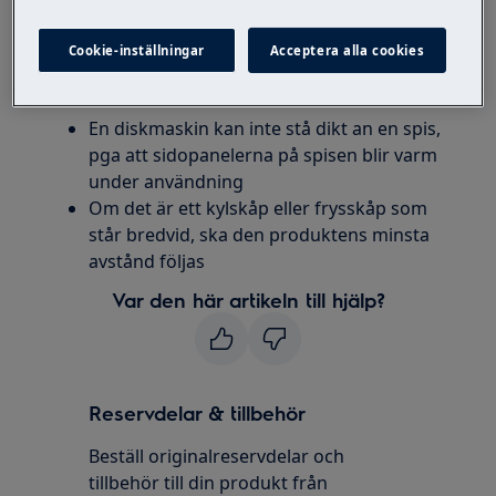
Minsta avstånd till diskmaskin är 5cm
Cookie-inställningar
Acceptera alla cookies
Orsak
En diskmaskin kan inte stå dikt an en spis,
pga att sidopanelerna på spisen blir varm
under användning
Om det är ett kylskåp eller frysskåp som
står bredvid, ska den produktens minsta
avstånd följas
Var den här artikeln till hjälp?
Reservdelar & tillbehör
Beställ originalreservdelar och
tillbehör till din produkt från