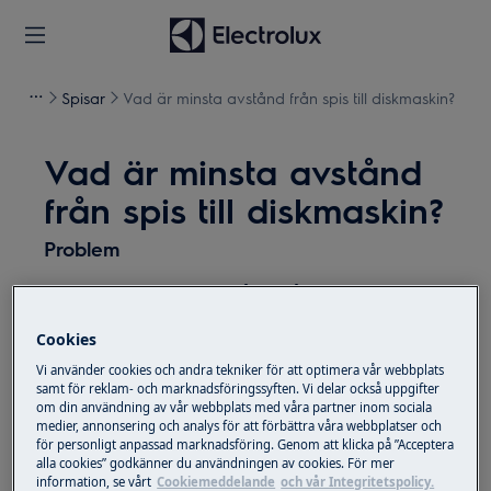
Spisar
Vad är minsta avstånd från spis till diskmaskin?
Vad är minsta avstånd
från spis till diskmaskin?
Problem
Vad är minsta avstånd från spis till
diskmaskin?
Cookies
Gäller
Vi använder cookies och andra tekniker för att optimera vår webbplats
samt för reklam- och marknadsföringssyften. Vi delar också uppgifter
om din användning av vår webbplats med våra partner inom sociala
Spis
medier, annonsering och analys för att förbättra våra webbplatser och
för personligt anpassad marknadsföring. Genom att klicka på ”Acceptera
alla cookies” godkänner du användningen av cookies. För mer
Lösning
information, se vårt
Cookiemeddelande
och vår Integritetspolicy.