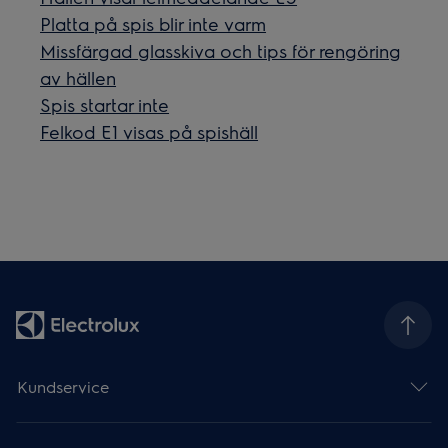
Platta på spis blir inte varm
Missfärgad glasskiva och tips för rengöring
av hällen
Spis startar inte
Felkod E1 visas på spishäll
Kundservice