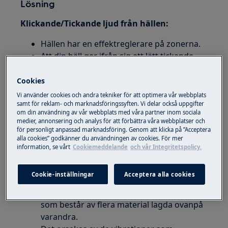
Lösning
Klickande/Tickande ljud från hällen:
Hällen har en effektreglerare på zonerna.
Att din häll ger ifrån sig ett lätt tickande
ljud är normalt, det orsakas av
effektreglerare på zonerna. Det kan också
Cookies
höras ett mjukt tickande ljud vid lägre
Vi använder cookies och andra tekniker för att optimera vår webbplats
inställningar.
samt för reklam- och marknadsföringssyften. Vi delar också uppgifter
om din användning av vår webbplats med våra partner inom sociala
medier, annonsering och analys för att förbättra våra webbplatser och
Oljud uppstår från hällen vid användning:
för personligt anpassad marknadsföring. Genom att klicka på ”Acceptera
alla cookies” godkänner du användningen av cookies. För mer
Kokkärlet består av flera material,
information, se vårt
Cookiemeddelande
och vår Integritetspolicy.
kokplattan är på hög effekt eller du
använder flera kokplattor samtidigt.
Cookie-inställningar
Acceptera alla cookies
Högfrekventa ljud kommer från kokkärlet,
inte hällen. Ljudet uppkommer i kokkärl
som består av flera material lagda ovanpå
varandra.