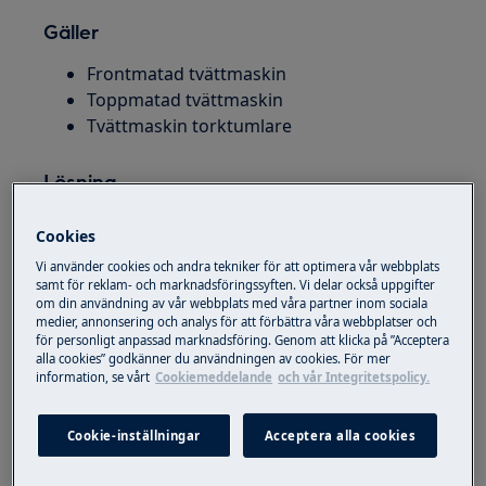
Gäller
Frontmatad tvättmaskin
Toppmatad tvättmaskin
Tvättmaskin torktumlare
Lösning
Centrifugeringsklassen är en av
Cookies
nyckelkategorierna som moderna modeller av
Vi använder cookies och andra tekniker för att optimera vår webbplats
tvättmaskiner utvärderas efter: ju högre klass,
samt för reklam- och marknadsföringssyften. Vi delar också uppgifter
desto snabbare roterar trumman under
om din användning av vår webbplats med våra partner inom sociala
medier, annonsering och analys för att förbättra våra webbplatser och
centrifugeringscykeln, och desto mindre blöt
för personligt anpassad marknadsföring. Genom att klicka på ”Acceptera
blir tvätten i slutändan. Tvättens restfukthalt
alla cookies” godkänner du användningen av cookies. För mer
beror på centrifugeringsklassen.
information, se vårt
Cookiemeddelande
och vår Integritetspolicy.
Centrifugeringsklass i en tvättmaskin - den
Cookie-inställningar
Acceptera alla cookies
påverkas av centrifugeringshastigheten, dess
längd och utformningen av