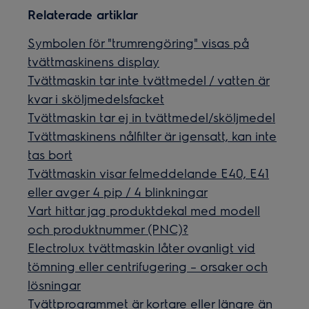
Relaterade artiklar
Symbolen för "trumrengöring" visas på
tvättmaskinens display
Tvättmaskin tar inte tvättmedel / vatten är
kvar i sköljmedelsfacket
Tvättmaskin tar ej in tvättmedel/sköljmedel
Tvättmaskinens nålfilter är igensatt, kan inte
tas bort
Tvättmaskin visar felmeddelande E40, E41
eller avger 4 pip / 4 blinkningar
Vart hittar jag produktdekal med modell
och produktnummer (PNC)?
Electrolux tvättmaskin låter ovanligt vid
tömning eller centrifugering – orsaker och
lösningar
Tvättprogrammet är kortare eller längre än