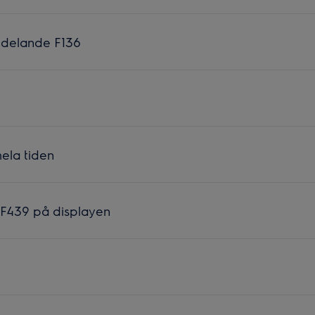
ddelande F136
hela tiden
 F439 på displayen