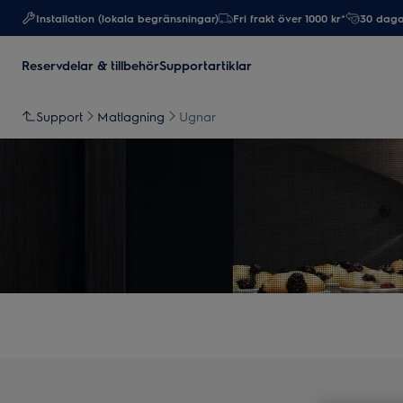
Installation (lokala begränsningar)
Fri frakt över 1000 kr*
30 daga
Reservdelar & tillbehör
Supportartiklar
Support
Matlagning
Ugnar