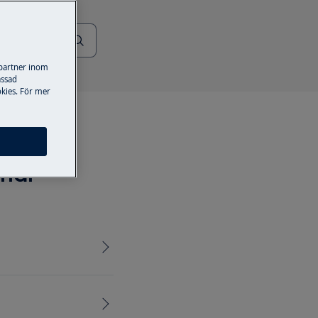
 partner inom
assad
kies. För mer
gnar