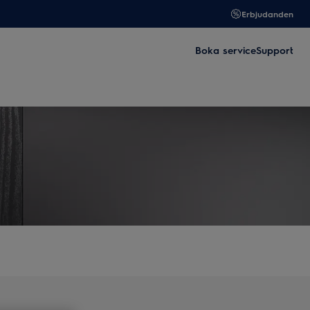
Erbjudanden
Boka service
Support