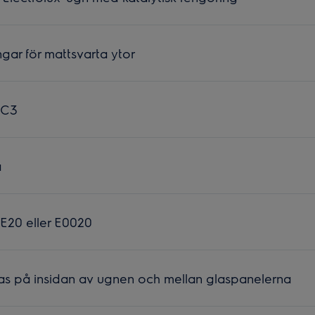
gar för mattsvarta ytor
 C3
a
 E20 eller E0020
as på insidan av ugnen och mellan glaspanelerna