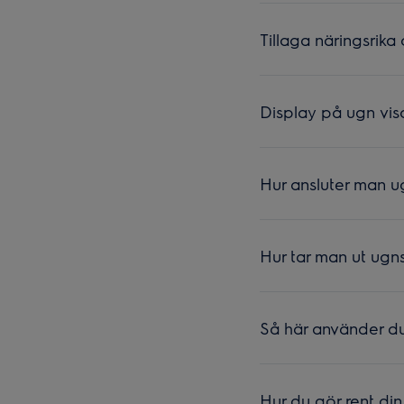
Tillaga näringsrik
Display på ugn vis
Hur ansluter man 
Hur tar man ut ugn
Så här använder d
Hur du gör rent di