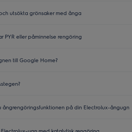
a och utsökta grönsaker med ånga
ar PYR eller påminnelse rengöring
ugnen till Google Home?
sstegen?
u ångrengöringsfunktionen på din Electrolux-ångugn
n Electrolux-ugn med katalytisk rengöring