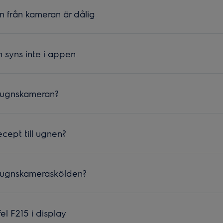
n från kameran är dålig
n syns inte i appen
 ugnskameran?
ecept till ugnen?
 ugnskameraskölden?
el F215 i display