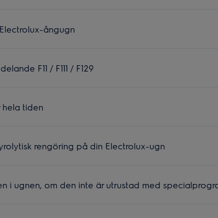
 Electrolux-ångugn
elande F11 / F111 / F129
 hela tiden
rolytisk rengöring på din Electrolux-ugn
n i ugnen, om den inte är utrustad med specialprog