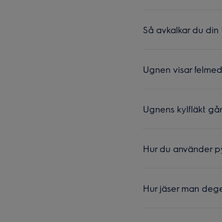
Så avkalkar du din
Ugnen visar felmedd
Ugnens kylfläkt går
Hur du använder py
Hur jäser man dege