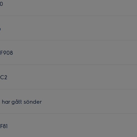
50
4
 F908
 C2
n har gått sönder
F81