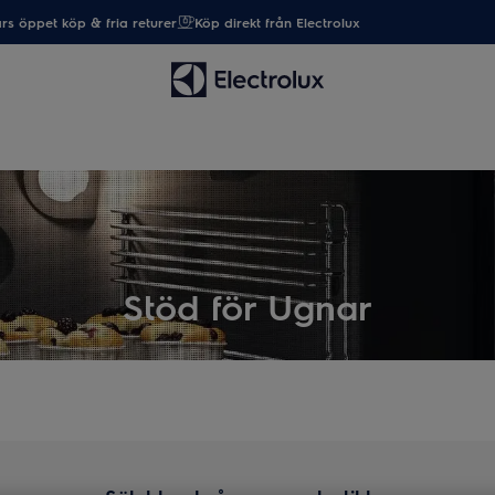
rs öppet köp & fria returer
Köp direkt från Electrolux
Stöd för Ugnar