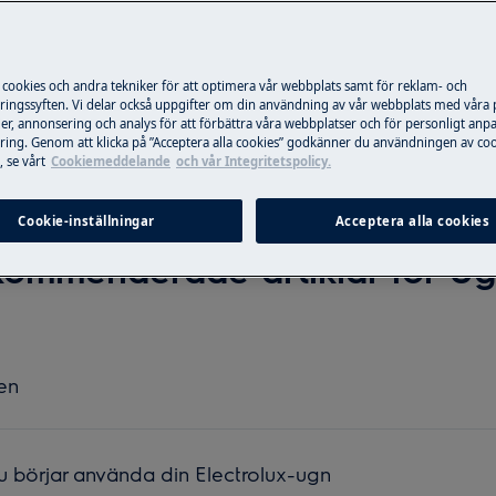
Sök bland våra supportartiklar
 cookies och andra tekniker för att optimera vår webbplats samt för reklam- och
ingssyften. Vi delar också uppgifter om din användning av vår webbplats med våra
er, annonsering och analys för att förbättra våra webbplatser och för personligt anp
ing. Genom att klicka på ”Acceptera alla cookies” godkänner du användningen av coo
 se vårt
Cookiemeddelande
och vår Integritetspolicy.
Cookie-inställningar
Acceptera alla cookies
ommenderade artiklar för U
nen
 du börjar använda din Electrolux-ugn