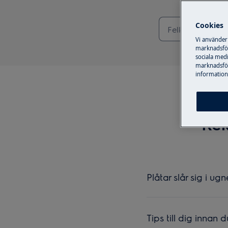
Cookies
Vi använder
marknadsför
sociala medi
marknadsför
information,
Rek
Plåtar slår sig i ug
Tips till dig innan