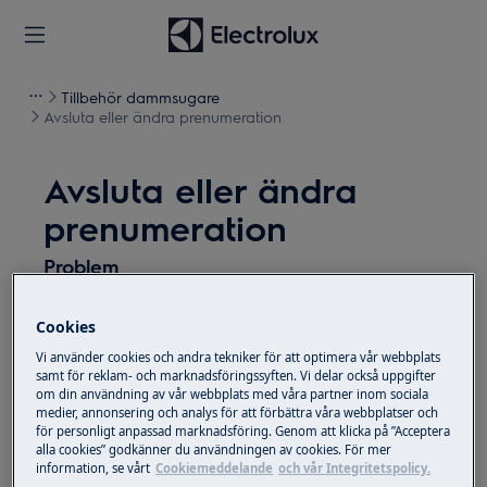
Tillbehör dammsugare
Avsluta eller ändra prenumeration
Avsluta eller ändra
prenumeration
Problem
Säga upp prenumeration på HEPA filter
Cookies
Sluta få dammsugarpåsar
Bytt adress
Vi använder cookies och andra tekniker för att optimera vår webbplats
samt för reklam- och marknadsföringssyften. Vi delar också uppgifter
Ändra intervall
om din användning av vår webbplats med våra partner inom sociala
medier, annonsering och analys för att förbättra våra webbplatser och
för personligt anpassad marknadsföring. Genom att klicka på ”Acceptera
Gäller
alla cookies” godkänner du användningen av cookies. För mer
information, se vårt
Cookiemeddelande
och vår Integritetspolicy.
Dammsugare