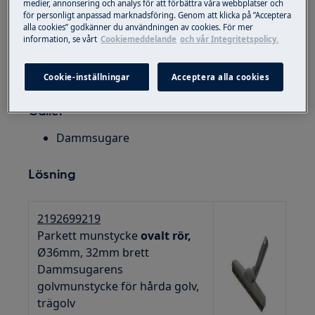
medier, annonsering och analys för att förbättra våra webbplatser och
för personligt anpassad marknadsföring. Genom att klicka på ”Acceptera
alla cookies” godkänner du användningen av cookies. För mer
information, se vårt
Cookiemeddelande
och vår Integritetspolicy.
Cookie-inställningar
Acceptera alla cookies
Gäller
Dammsugare
Lösning
2192699219
Parkett munstycke
ovalt rör,
Ø36mm, 32mm brett
Dammsugarens
golvmunstycke för hårda golv,
trägolv