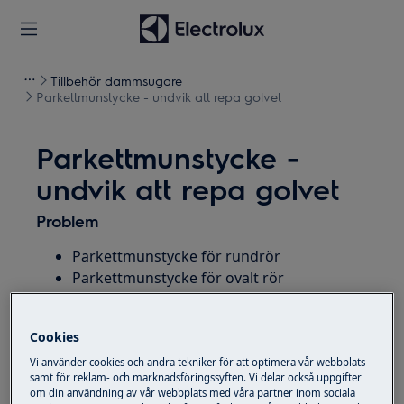
Tillbehör dammsugare
Parkettmunstycke - undvik att repa golvet
Parkettmunstycke -
undvik att repa golvet
Problem
Parkettmunstycke för rundrör
Parkettmunstycke för ovalt rör
Hur undviker jag att skrapa golvet när jag
dammsuger?
Cookies
Vi använder cookies och andra tekniker för att optimera vår webbplats
samt för reklam- och marknadsföringssyften. Vi delar också uppgifter
om din användning av vår webbplats med våra partner inom sociala