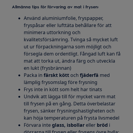
Allmänna tips för förvaring av mat i frysen:
Använd aluminiumfolie, fryspapper,
fryspåsar eller lufttäta behållare för att
minimera uttorkning och
kvalitetsförsämring. Tvinga så mycket luft
ut ur förpackningarna som möjligt och
försegla dem ordentligt. Fångad luft kan få
mat att torka ut, ändra färg och utveckla
en lukt (frysbrännan)
Packa in
färskt kött
och
fjäderfä
med
lämplig frysomslag före frysning
Frys inte in kött som helt har tinats
Undvik att lägga till för mycket varm mat
till frysen på en gång. Detta överbelastar
frysen, sänker frysningshastigheten och
kan höja temperaturen på frysta livsmedel
Förvara inte
glass, isbollar
eller
bröd
i
dörrarna till frysen eller frysens övre hylla: