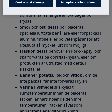
så att läckage och förorening av andra
Cookie-inställningar
Acceptera alla cookies
livsmedel eller ytor inte uppstår. Allt kött
som ska hållas längre än två dagar bör
frysas
Smör
och
ost
: dessa bör placeras i
speciella lufttäta behållare eller förpackas i
aluminiumfolie eller polyetenpåsar för att
utesluta så mycket luft som möjligt
Flaskor
: dessa behöver en kork/kapsyl och
ska förvaras på dörrflaskhyllan, eller, om
produkten är utrustad med detta, i
flaskstället
Bananer, potatis, lök
och
vitlök
, om de
inte packas, får inte förvaras i kylen
Varma livsmedel
ska kylas till
rumstemperatur innan de placeras i
facken. annars höjer de den inre
temperaturen i facken såväl som
apparatens energiförbrukning