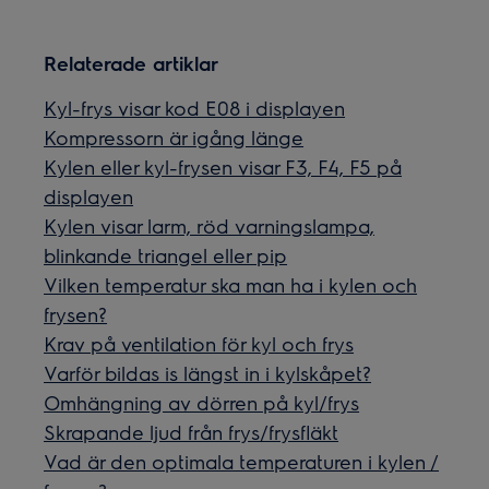
Relaterade artiklar
Kyl-frys visar kod E08 i displayen
Kompressorn är igång länge
Kylen eller kyl-frysen visar F3, F4, F5 på
displayen
Kylen visar larm, röd varningslampa,
blinkande triangel eller pip
Vilken temperatur ska man ha i kylen och
frysen?
Krav på ventilation för kyl och frys
Varför bildas is längst in i kylskåpet?
Omhängning av dörren på kyl/frys
Skrapande ljud från frys/frysfläkt
Vad är den optimala temperaturen i kylen /