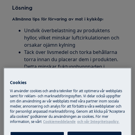
Lösning
Allmänna tips för förvaring av mat i kylskåp:
Undvik överbelastning av produktens
hyllor, vilket minskar luftcirkulationen och
orsakar ojämn kylning
Täck över livsmedel och torka behållarna
torra innan du placerar dem i produkten.
Detta minskar fuktuppbyggnaden i
enheten
Packa in alla föremål som har stark lukt
Cookies
eller högt fuktinnehåll
Vi använder cookies och andra tekniker för att optimera vår webbplats
Förvara
frukt
och
grönsaker
i skarpare
samt för reklam- och marknadsföringssyften. Vi delar också uppgifter
om din användning av vår webbplats med våra partner inom sociala
lådor där fångad fukt hjälper till att bevara
medier, annonsering och analys för att förbättra våra webbplatser och
matkvaliteten under längre perioder. De
för personligt anpassad marknadsföring. Genom att klicka på ”Acceptera
flesta frukt och grönsaker bör förvaras vid
alla cookies” godkänner du användningen av cookies. För mer
information, se vårt
Cookiemeddelande
och vår Integritetspolicy.
låg temperatur och hög luftfuktighet
Packa in
rått kött
och
fjäderfä
ordentligt