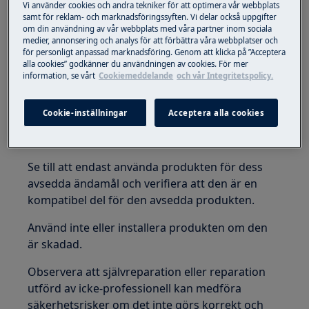
Vi använder cookies och andra tekniker för att optimera vår webbplats
samt för reklam- och marknadsföringssyften. Vi delar också uppgifter
om din användning av vår webbplats med våra partner inom sociala
VARNING!
KVÄVNINGSRISK
medier, annonsering och analys för att förbättra våra webbplatser och
för personligt anpassad marknadsföring. Genom att klicka på ”Acceptera
Små delar, inte för barn under 3 år. Förvara alla
alla cookies” godkänner du användningen av cookies. För mer
information, se vårt
Cookiemeddelande
och vår Integritetspolicy.
små delar och förpackningar utom räckhåll för
barn.
Cookie-inställningar
Acceptera alla cookies
Endast vuxna bör använda eller installera
produkten.
Se till att endast använda produkten för dess
avsedda ändamål och verifiera att den är en
kompatibel del för den avsedda produkten.
Använd inte eller installera produkten om den
är skadad.
Observera att självreparation eller reparation
utförd av icke-professionell kan medföra
säkerhetsrisker om det inte görs korrekt och