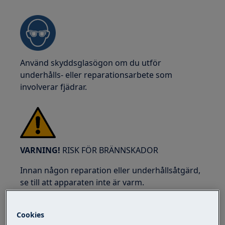
Använd skyddsglasögon om du utför
underhålls- eller reparationsarbete som
involverar fjädrar.
VARNING!
RISK FÖR BRÄNNSKADOR
Innan någon reparation eller underhållsåtgärd,
se till att apparaten inte är varm.
Cookies