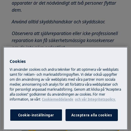
apparater är det nödvändigt att två personer flyttar
dem.
Använd alltid skyddshandskar och skyddsskor.
Observera att självreparation eller icke-professionell
reparation kan få säkerhetsmässiga konsekvenser
om de inte görs ordentligt
Hur man tar isär och monterar
Cookies
tvättmedelsfacket
Vi använder cookies och andra tekniker för att optimera vår webbplats
samt för reklam- och marknadsföringssyften. Vi delar också uppgifter
ANMÄRKNING:
om din användning av vår webbplats med våra partner inom sociala
medier, annonsering och analys för att förbättra våra webbplatser och
Nedanstående bilder är endast illustrativa, de kan
för personligt anpassad marknadsföring. Genom att klicka på ”Acceptera
alla cookies” godkänner du användningen av cookies. För mer
skilja sig från din tvättmaskin / tvättmaskin.
information, se vårt
Cookiemeddelande
och vår Integritetspolicy.
Öppna tvättmedelsfacket. Spärren (indikerad
med “PUSH” -namn) syns på vänster sida.
Cookie-inställningar
Acceptera alla cookies