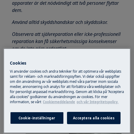
apparater är det nödvändigt att två personer flyttar
dem.
Använd alltid skyddshandskar och skyddsskor.
Observera att självreparation eller icke-professionell
reparation kan få säkerhetsmässiga konsekvenser
om de inte görs ordentligt
Hur man tar isär och monterar
Cookies
tvättmedelsfacket
Vi använder cookies och andra tekniker för att optimera vår webbplats
samt för reklam- och marknadsföringssyften. Vi delar också uppgifter
ANMÄRKNING:
om din användning av vår webbplats med våra partner inom sociala
medier, annonsering och analys för att förbättra våra webbplatser och
Nedanstående bilder är endast illustrativa, de kan
för personligt anpassad marknadsföring. Genom att klicka på ”Acceptera
alla cookies” godkänner du användningen av cookies. För mer
skilja sig från din tvättmaskin / tvättmaskin.
information, se vårt
Cookiemeddelande
och vår Integritetspolicy.
Öppna tvättmedelsfacket. Spärren (indikerad
med “PUSH” -namn) syns på vänster sida.
Cookie-inställningar
Acceptera alla cookies