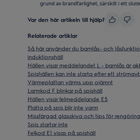
grund av brandfarlighet, särskilt i ett slute
Var den här artikeln till hjälp?
Relaterade artiklar
Så här använder du barnlås- och låsfunktio
induktionshäll
Hällen visar meddelandet L - barnlås är akt
Spishällen kan inte starta efter ett strömavb
Värmeplattan värms upp ojämnt
Larmkod F blinkar på spishäll
Hällen visar felmeddelande E5
Platta på spis blir inte varm
Missfärgad glasskiva och tips för rengöring
Spis startar inte
Felkod E1 visas på spishäll