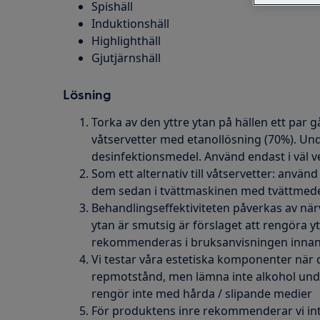
Spishäll
Induktionshäll
Highlighthäll
Gjutjärnshäll
Lösning
Torka av den yttre ytan på hällen ett par
våtservetter med etanollösning (70%). Un
desinfektionsmedel. Använd endast i väl v
Som ett alternativ till våtservetter: anvä
dem sedan i tvättmaskinen med tvättmede
Behandlingseffektiviteten påverkas av nä
ytan är smutsig är förslaget att rengöra
rekommenderas i bruksanvisningen innan
Vi testar våra estetiska komponenter när d
repmotstånd, men lämna inte alkohol unde
rengör inte med hårda / slipande medier
För produktens inre rekommenderar vi in