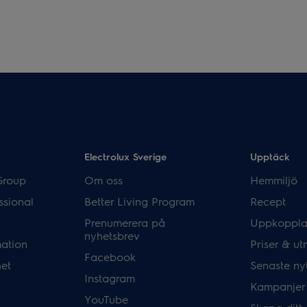
Electrolux Sverige
Upptäck
Group
Om oss
Hemmiljö
ssional
Better Living Program
Recept
Prenumerera på
Uppkoppla
nyhetsbrev
mation
Priser & ut
Facebook
het
Senaste ny
Instagram
Kampanjer
YouTube