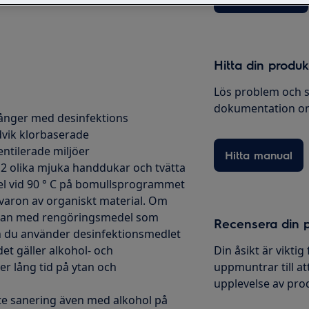
Hitta din produ
Lös problem och s
dokumentation om
 gånger med desinfektions
dvik klorbaserade
entilerade miljöer
Hitta manual
nd 2 olika mjuka handdukar och tvätta
l vid 90 ° C på bomullsprogrammet
rvaron av organiskt material. Om
 ytan med rengöringsmedel som
Recensera din 
 du använder desinfektionsmedlet
et gäller alkohol- och
Din åsikt är viktig
r lång tid på ytan och
uppmuntrar till at
upplevelse av pro
te sanering även med alkohol på