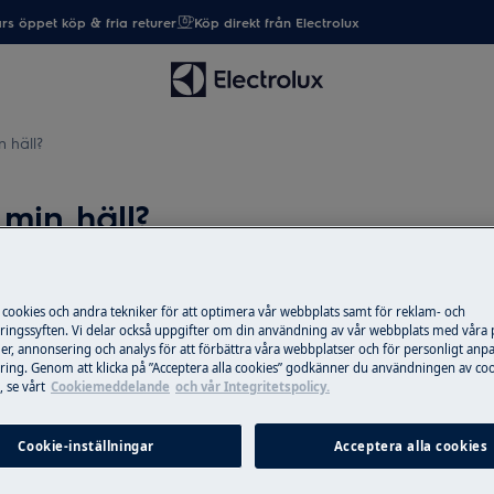
rs öppet köp & fria returer
Köp direkt från Electrolux
 häll?
min häll?
 cookies och andra tekniker för att optimera vår webbplats samt för reklam- och
Reservdelar & ti
ingssyften. Vi delar också uppgifter om din användning av vår webbplats med våra
er, annonsering och analys för att förbättra våra webbplatser och för personligt anp
Beställ originalres
ing. Genom att klicka på ”Acceptera alla cookies” godkänner du användningen av coo
 att rengöra min häll?
produkt från Elec
 se vårt
Cookiemeddelande
och vår Integritetspolicy.
post snabbt och bil
Cookie-inställningar
Acceptera alla cookies
Till webbshop