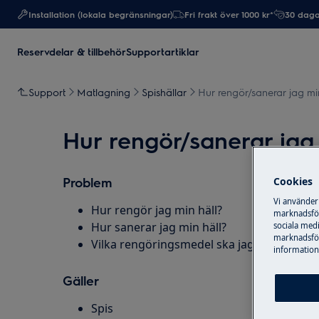
Installation (lokala begränsningar)
Fri frakt över 1000 kr*
30 daga
Reservdelar & tillbehör
Supportartiklar
Support
Matlagning
Spishällar
Hur rengör/sanerar jag min
Hur rengör/sanerar jag 
Problem
Cookies
Vi använder
Hur rengör jag min häll?
marknadsför
Hur sanerar jag min häll?
sociala medi
marknadsför
Vilka rengöringsmedel ska jag använda för
information,
Gäller
Spis