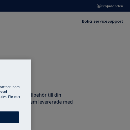
Erbjudanden
Boka service
Support
llbehör
 partner inom
assad
ervdelar och tillbehör till din
kies. För mer
trolux och få dem levererade med
ligt.