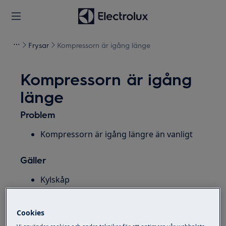
Frysar
Kompressorn är igång länge
Kompressorn är igång
länge
Problem
Kompressorn är igång längre än vanligt
Gäller
Kylskåp
Frys
Kyl-frys
Cookies