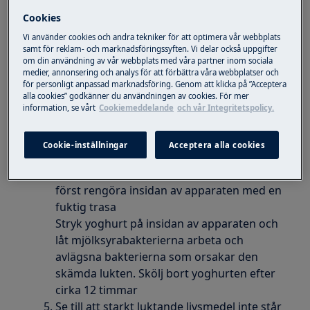
Förvara livsmedel med stark lukt i lufttäta
Cookies
behållare
Vi använder cookies och andra tekniker för att optimera vår webbplats
Rengör hyllorna, dörrtätningen och
samt för reklam- och marknadsföringssyften. Vi delar också uppgifter
insidan försiktigt med ett lämpligt
om din användning av vår webbplats med våra partner inom sociala
antibakteriellt
medier, annonsering och analys för att förbättra våra webbplatser och
för personligt anpassad marknadsföring. Genom att klicka på ”Acceptera
desinfektionsmedel/rengöringsmedel.
alla cookies” godkänner du användningen av cookies. För mer
Du kan hitta lämpliga rengörings- och
information, se vårt
Cookiemeddelande
och vår Integritetspolicy.
underhållsprodukter i vår webbshop
Rengör droppbrickan ovanför
Cookie-inställningar
Acceptera alla cookies
kompressorn på baksidan av apparaten
Obehaglig lukt kan avlägsnas genom att
först rengöra insidan av apparaten med en
fuktig trasa
Stryk yoghurt på insidan av apparaten och
låt mjölksyrabakterierna arbeta och
avlägsna bakterierna som orsakar den
skämda lukten. Skölj bort yoghurten efter
cirka 12 timmar
Se till att starkt luktande livsmedel inte står