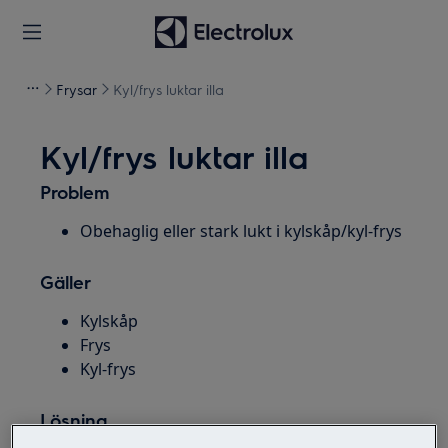
Frysar
Kyl/frys luktar illa
Kyl/frys luktar illa
Problem
Obehaglig eller stark lukt i kylskåp/kyl-frys
Gäller
Kylskåp
Frys
Kyl-frys
Lösning