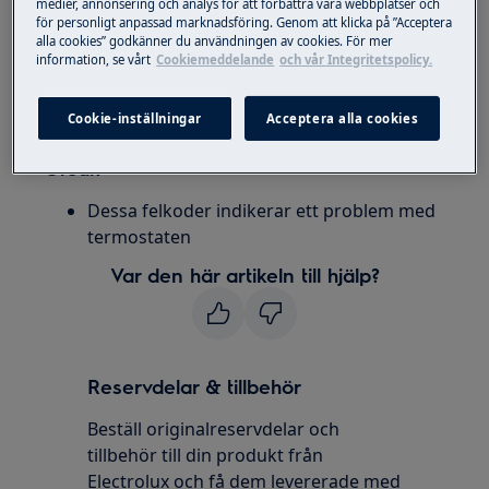
medier, annonsering och analys för att förbättra våra webbplatser och
för personligt anpassad marknadsföring. Genom att klicka på ”Acceptera
Lösning
alla cookies” godkänner du användningen av cookies. För mer
information, se vårt
Cookiemeddelande
och vår Integritetspolicy.
Klicka på Boka service uppe till höger här
på sidan
Cookie-inställningar
Acceptera alla cookies
Orsak
Dessa felkoder indikerar ett problem med
termostaten
Var den här artikeln till hjälp?
Reservdelar & tillbehör
Beställ originalreservdelar och
tillbehör till din produkt från
Electrolux och få dem levererade med