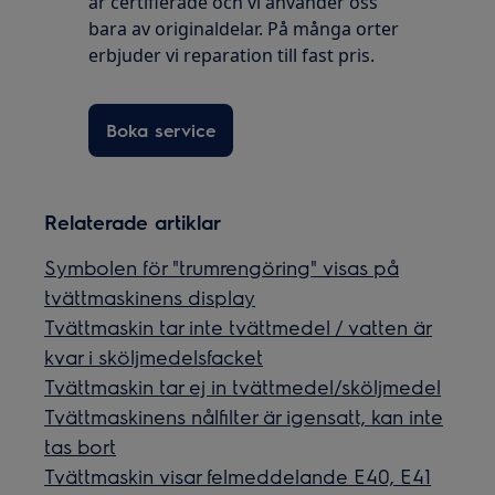
är certifierade och vi använder oss
bara av originaldelar. På många orter
erbjuder vi reparation till fast pris.
Boka service
Relaterade artiklar
Symbolen för "trumrengöring" visas på
tvättmaskinens display
Tvättmaskin tar inte tvättmedel / vatten är
kvar i sköljmedelsfacket
Tvättmaskin tar ej in tvättmedel/sköljmedel
Tvättmaskinens nålfilter är igensatt, kan inte
tas bort
Tvättmaskin visar felmeddelande E40, E41