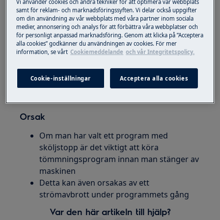
Vi använder cookies och andra tekniker för att optimera vår webbplats
köra klart
samt för reklam- och marknadsföringssyften. Vi delar också uppgifter
om din användning av vår webbplats med våra partner inom sociala
Är vatten kvar i trumman, töm produkten
medier, annonsering och analys för att förbättra våra webbplatser och
på vatten via nålfilter och rengör filtret
för personligt anpassad marknadsföring. Genom att klicka på ”Acceptera
alla cookies” godkänner du användningen av cookies. För mer
Starta nytt program
information, se vårt
Cookiemeddelande
och vår Integritetspolicy.
Om problem kvarstår, klicka på Boka
service uppe till höger här på sidan
Cookie-inställningar
Acceptera alla cookies
Orsak
Om man har valt ett program med
sköljstopp är det viktigt att köra
tömmningsprogram innan man stänger av
maskinen
Detta kan även orsakas av ett
strömavbrott under programmets gång
Var den här artikeln till hjälp?