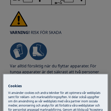
VARNING!
RISK FÖR SKADA
Var alltid försiktig när du flyttar apparater. För
tunga apparater är det säkrast att två personer
flyttar dem. Använd alltid skyddshandskar och
säkerhetsskor. Bär skyddshandskar hela tiden
Cookies
för att skydda dig från skärskador från vassa
Vi använder cookies och andra tekniker för att optimera vår webbplats
kanter.
samt för reklam- och marknadsföringssyften. Vi delar också uppgifter
om din användning av vår webbplats med våra partner inom sociala
medier, annonsering och analys för att förbättra våra webbplatser och
för personligt anpassad marknadsföring. Genom att klicka på ”Acceptera