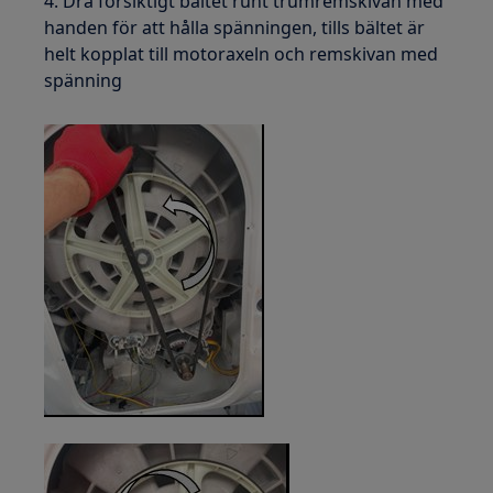
4. Dra försiktigt bältet runt trumremskivan med
handen för att hålla spänningen, tills bältet är
helt kopplat till motoraxeln och remskivan med
spänning