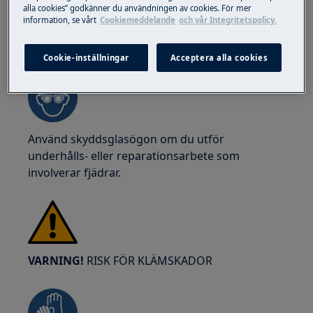
alla cookies” godkänner du användningen av cookies. För mer
information, se vårt
Cookiemeddelande
och vår Integritetspolicy.
VARNING!
RISK FÖR ÖGONSKADA
Cookie-inställningar
Acceptera alla cookies
Använd skyddsglasögon om du utför
underhålls- eller reparationsarbete som
involverar fjädrar.
VARNING!
RISK FÖR KLÄMSKADOR