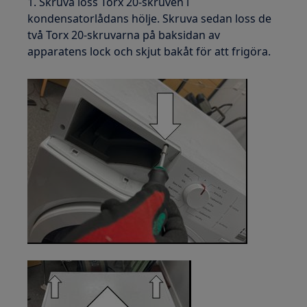
1. Skruva loss Torx 20-skruven i
kondensatorlådans hölje. Skruva sedan loss de
två Torx 20-skruvarna på baksidan av
apparatens lock och skjut bakåt för att frigöra.