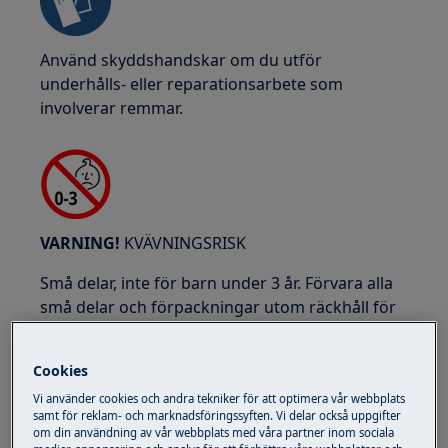
Använd skyddshandskar om du utför
underhålls- eller reparationsarbete som
involverar remmar.
VARNING!
KVÄVNINGSRISK
Små delar, inte för barn under 3 år. Förvara alla
små delar och förpackningar utom räckhåll för
barn.
Endast vuxna bör använda eller installera
Cookies
produkten.
Vi använder cookies och andra tekniker för att optimera vår webbplats
samt för reklam- och marknadsföringssyften. Vi delar också uppgifter
Töm alltid apparaten på allt vatten, t.ex.
om din användning av vår webbplats med våra partner inom sociala