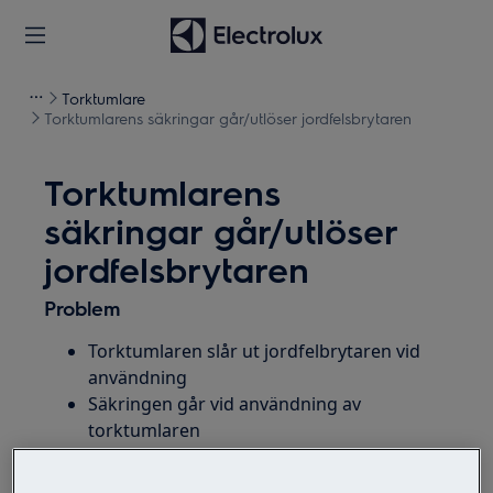
Torktumlare
Torktumlarens säkringar går/utlöser jordfelsbrytaren
Torktumlarens
säkringar går/utlöser
jordfelsbrytaren
Problem
Torktumlaren slår ut jordfelbrytaren vid
användning
Säkringen går vid användning av
torktumlaren
Gäller