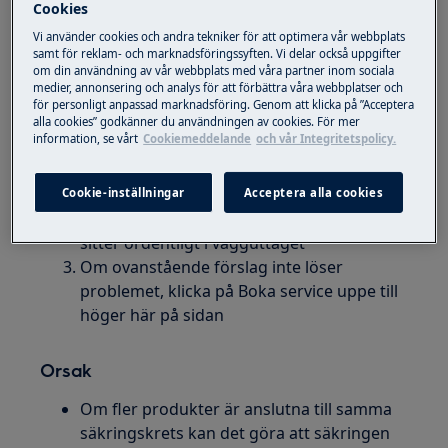
Cookies
Inbyggd torktumlare
Vi använder cookies och andra tekniker för att optimera vår webbplats
samt för reklam- och marknadsföringssyften. Vi delar också uppgifter
Fristående torktumlare
om din användning av vår webbplats med våra partner inom sociala
medier, annonsering och analys för att förbättra våra webbplatser och
Lösning
för personligt anpassad marknadsföring. Genom att klicka på ”Acceptera
alla cookies” godkänner du användningen av cookies. För mer
information, se vårt
Cookiemeddelande
och vår Integritetspolicy.
Kontrollera att produkten är korrekt
installerad
Kontrollera att säkringen till
Cookie-inställningar
Acceptera alla cookies
torktumlaren är hel och att stickkontakten
sitter ordentligt i vägguttaget
Om ovanstående förslag inte löser
problemet, klicka på Boka service uppe till
höger här på sidan
Orsak
Om fler produkter är anslutna till samma
säkringskrets kan det göra att säkringen