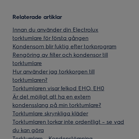
Relaterade artiklar
Innan du använder din Electrolux
torktumlare för första gången
Kondensorn blir fuktig efter torkprogram
Rengöring av filter och kondensor till
torktumlare
Hur använder jag torkkorgen till
torktumlaren?
Torktumlaren visar felkod EHO, EH0
Är det möjligt att ha en extern
kondensslang på min torktumlare?
Torktumlare skrynkliga kläder
Torktumlaren torkar inte ordentligt – se vad
du kan göra
Torktumlare - Kondenstömning