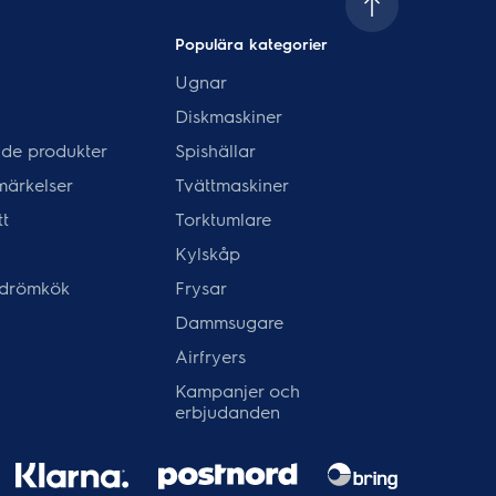
Populära kategorier
Ugnar
Diskmaskiner
de produkter
Spishällar
märkelser
Tvättmaskiner
tt
Torktumlare
Kylskåp
 drömkök
Frysar
Dammsugare
Airfryers
Kampanjer och
erbjudanden