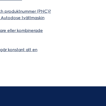
och produktnummer (PNC)?
n Autodose tvättmaskin
lare eller kombinerade
är konstant att en