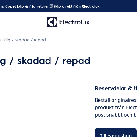
rs öppet köp & fria returer
Köp direkt från Electrolux
ucklig / skadad / repad
ig / skadad / repad
Reservdelar & ti
Beställ originalres
produkt från Elec
post snabbt och bil
Till webbshop