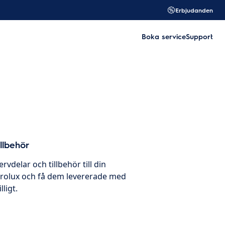
Erbjudanden
Boka service
Support
llbehör
ervdelar och tillbehör till din
trolux och få dem levererade med
ligt.