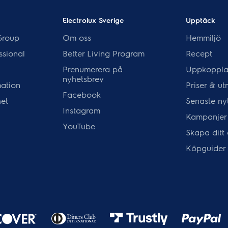
Electrolux Sverige
Upptäck
Group
Om oss
Hemmiljö
ssional
Better Living Program
Recept
Prenumerera på
Uppkoppla
nyhetsbrev
mation
Priser & ut
Facebook
het
Senaste ny
Instagram
Kampanjer
YouTube
Skapa ditt
Köpguider