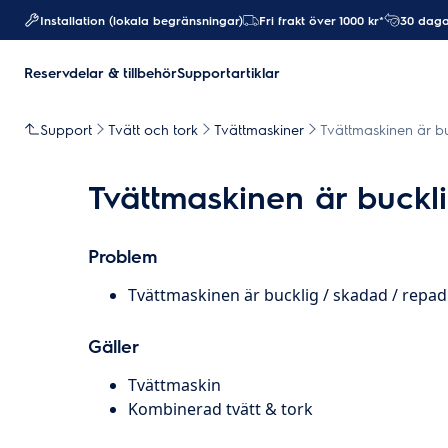
Installation (lokala begränsningar)
Fri frakt över 1000 kr*
30 daga
Reservdelar & tillbehör
Supportartiklar
Support
Tvätt och tork
Tvättmaskiner
Tvättmaskinen är b
Tvättmaskinen är buckl
Problem
Tvättmaskinen är bucklig / skadad / repad
Gäller
Tvättmaskin
Kombinerad tvätt & tork