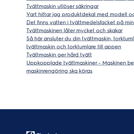
Tvättmaskin utlöser säkringar
Vart hittar jag produktdekal med modell 
Det finns vatten i tvättmedelsfacket på mi
Tvättmaskinen låter mycket och skakar
Så här ansluter du din tvättmaskin, torktum
tvättmaskin och torktumlare till appen
Tvättmaskin ger hård tvätt
Uppkopplade tvättmaskiner - Maskinen beg
maskinrengöring ska köras