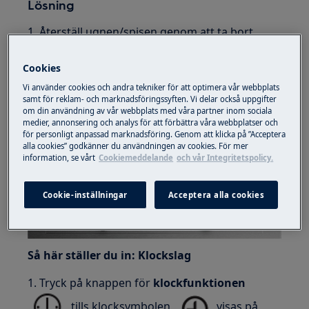
Lösning
1. Återställ ugnen/spisen genom att ta bort
kontakten från uttaget i ca 1 minut eller bryt
propp/säkring
Cookies
Vi använder cookies och andra tekniker för att optimera vår webbplats
2. När produkten är ansluten till strömmen igen
samt för reklam- och marknadsföringssyften. Vi delar också uppgifter
kommer klockikonen att blinka.
om din användning av vår webbplats med våra partner inom sociala
medier, annonsering och analys för att förbättra våra webbplatser och
för personligt anpassad marknadsföring. Genom att klicka på ”Acceptera
exempel
alla cookies” godkänner du användningen av cookies. För mer
information, se vårt
Cookiemeddelande
och vår Integritetspolicy.
Ugn med vred
Cookie-inställningar
Acceptera alla cookies
Så här ställer du in: Klockslag
1. Tryck på knappen för
klockfunktionen
tills klocksymbolen
visas på