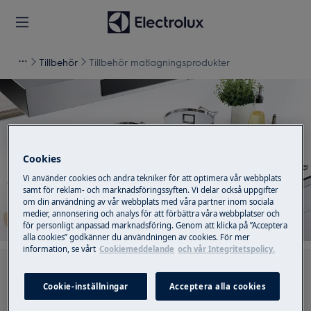
Tillbehör
Tillbehör matlagningsprodukter
Stöd för Tillbehör
Cookies
matlagningsprodukter
Vi använder cookies och andra tekniker för att optimera vår webbplats
samt för reklam- och marknadsföringssyften. Vi delar också uppgifter
om din användning av vår webbplats med våra partner inom sociala
medier, annonsering och analys för att förbättra våra webbplatser och
för personligt anpassad marknadsföring. Genom att klicka på ”Acceptera
alla cookies” godkänner du användningen av cookies. För mer
information, se vårt
Cookiemeddelande
och vår Integritetspolicy.
Sök bland våra supportartiklar
Cookie-inställningar
Acceptera alla cookies