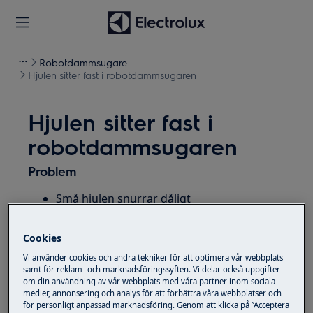
Robotdammsugare
Hjulen sitter fast i robotdammsugaren
Hjulen sitter fast i
robotdammsugaren
Problem
Små hjulen snurrar dåligt
Små hjulen sitter fast
Cookies
Gäller
Vi använder cookies och andra tekniker för att optimera vår webbplats
samt för reklam- och marknadsföringssyften. Vi delar också uppgifter
Pure I9
om din användning av vår webbplats med våra partner inom sociala
Pure I9.2
medier, annonsering och analys för att förbättra våra webbplatser och
för personligt anpassad marknadsföring. Genom att klicka på ”Acceptera
Robotdammsugare