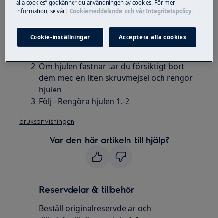
alla cookies” godkänner du användningen av cookies. För mer
information, se vårt
Cookiemeddelande
och vår Integritetspolicy.
Lösning
Cookie-inställningar
Acceptera alla cookies
Framhjul: Ta bort hår och dylikt från hjulen
så att de kan röra sig fritt
Om hjulen fastnar tar du försiktigt bort
dem med en liten skruvmejsel och rengör
hjulen
Följ - Rengöra hjulen 1.-2
bruksanvisningen
Var den här artikeln till hjälp?
Reservdelar & tillbehör
Beställ originalreservdelar och