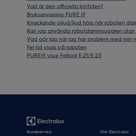
Vad är den officiella körtiden?
Bruksanvisning PURE i9
Knackande oljud/ljud hörs när roboten d
Kan jag använda robotdammsugaren utan
Vad gör jag när jag har problem med min
Fel tid visas på roboten
PUREi9 visar Felkod E:21/E:23
Kundservice
Om Electrolux