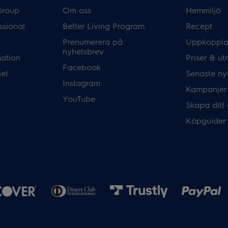
Group
Om oss
Hemmiljö
ssional
Better Living Program
Recept
Prenumerera på
Uppkoppla
nyhetsbrev
mation
Priser & ut
Facebook
het
Senaste ny
Instagram
Kampanjer
YouTube
Skapa ditt
Köpguider