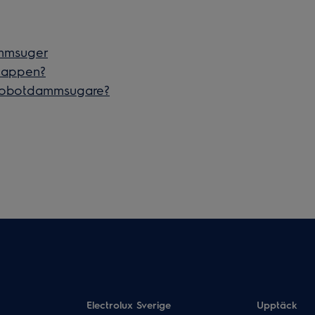
ammsuger
 appen?
 robotdammsugare?
Electrolux Sverige
Upptäck