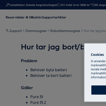
Installation (lokala begränsningar)
Fri frakt över 1000 kr*
30 daga
Reservdelar & tillbehör
Supportartiklar
Support
Dammsugare
Robotdammsugare
Hur tar jag bor
Hur tar jag bort/byter b
Cookies
Problem
Vi använder
marknadsför
Behöver byta batteri
sociala medi
marknadsför
Behöver ta bort batteri
information,
Gäller
Pure I9
Pure I9.2