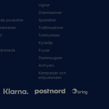
Ugnar
Diskmaskiner
de produkter
Spishällar
märkelser
Tvättmaskiner
tt
Torktumlare
Kylskåp
 drömkök
Frysar
Dammsugare
Airfryers
Kampanjer och
erbjudanden