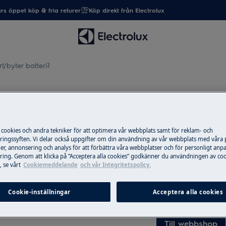
rs öppet köp & fria returer
Köp direkt från Electrolux
t/byter batteri?
atteri?
 cookies och andra tekniker för att optimera vår webbplats samt för reklam- och
ingssyften. Vi delar också uppgifter om din användning av vår webbplats med våra
Reservdelar & ti
er, annonsering och analys för att förbättra våra webbplatser och för personligt anp
ing. Genom att klicka på ”Acceptera alla cookies” godkänner du användningen av coo
Beställ originalres
 se vårt
Cookiemeddelande
och vår Integritetspolicy.
produkt från Elec
post snabbt och bil
Cookie-inställningar
Acceptera alla cookies
Till webbshop