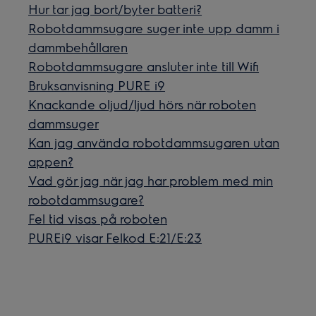
Hur tar jag bort/byter batteri?
Robotdammsugare suger inte upp damm i
dammbehållaren
Robotdammsugare ansluter inte till Wifi
Bruksanvisning PURE i9
Knackande oljud/ljud hörs när roboten
dammsuger
Kan jag använda robotdammsugaren utan
appen?
Vad gör jag när jag har problem med min
robotdammsugare?
Fel tid visas på roboten
PUREi9 visar Felkod E:21/E:23