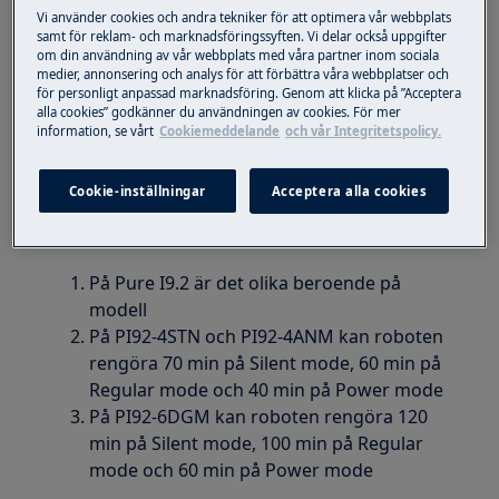
Lösning
Vi använder cookies och andra tekniker för att optimera vår webbplats
samt för reklam- och marknadsföringssyften. Vi delar också uppgifter
Körtid beror på vilken modell du har och med
om din användning av vår webbplats med våra partner inom sociala
vilket effektläge du kör roboten med
medier, annonsering och analys för att förbättra våra webbplatser och
för personligt anpassad marknadsföring. Genom att klicka på ”Acceptera
alla cookies” godkänner du användningen av cookies. För mer
Pure I9
information, se vårt
Cookiemeddelande
och vår Integritetspolicy.
På Pure I9 kan roboten rengöra i 40 min på
Power mode
Cookie-inställningar
Acceptera alla cookies
Pure I9.2
På Pure I9.2 är det olika beroende på
modell
På PI92-4STN och PI92-4ANM kan roboten
rengöra 70 min på Silent mode, 60 min på
Regular mode och 40 min på Power mode
På PI92-6DGM kan roboten rengöra 120
min på Silent mode, 100 min på Regular
mode och 60 min på Power mode