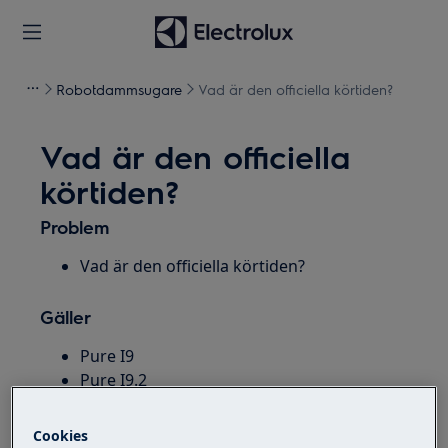
Robotdammsugare
Vad är den officiella körtiden?
Vad är den officiella
körtiden?
Problem
Vad är den officiella körtiden?
Gäller
Pure I9
Pure I9.2
Robotdammsugare
Cookies