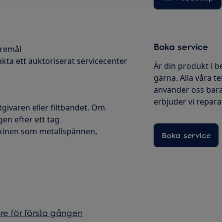
Boka service
öremål
kta ett auktoriserat servicecenter
Är din produkt i b
gärna. Alla våra te
använder oss bara
erbjuder vi reparati
givaren eller filtbandet. Om
en efter ett tag
kinen som metallspännen,
Boka service
re för första gången