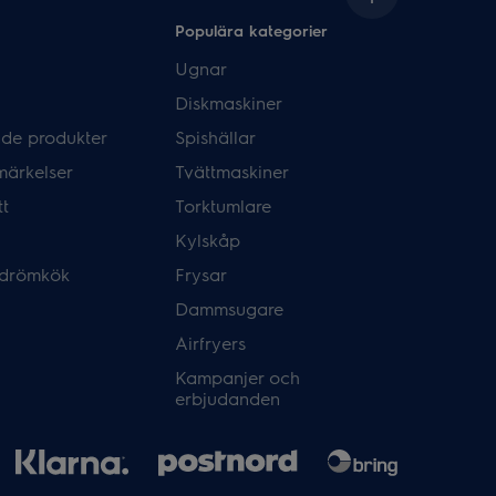
Populära kategorier
Ugnar
Diskmaskiner
de produkter
Spishällar
märkelser
Tvättmaskiner
tt
Torktumlare
Kylskåp
 drömkök
Frysar
Dammsugare
Airfryers
Kampanjer och
erbjudanden