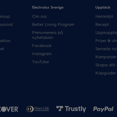
Electrolux Sverige
Upptäck
Group
Om oss
Hemmiljö
ssional
Better Living Program
Recept
Prenumerera på
Uppkoppla
nyhetsbrev
mation
Priser & ut
Facebook
het
Senaste ny
Instagram
Kampanjer
YouTube
Skapa ditt
Köpguider