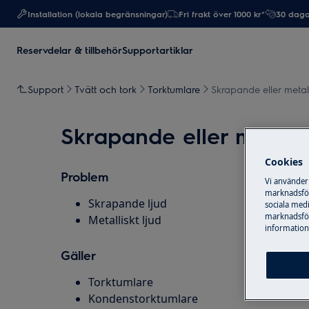
Installation (lokala begränsningar)
Fri frakt över 1000 kr*
30 daga
Reservdelar & tillbehör
Supportartiklar
Support
Tvätt och tork
Torktumlare
Skrapande eller metall
Skrapande eller metalli
Cookies
Problem
Vi använder
marknadsför
Skrapande ljud
sociala medi
marknadsför
Metalliskt ljud
information,
Gäller
Torktumlare
Kondenstorktumlare