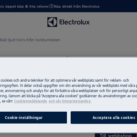
rs öppet köp & fria returer
Köp direkt från Electrolux
iskt ljud hörs från torktumlaren
skt ljud hörs från torktumlare
 cookies och andra tekniker för att optimera vår webbplats samt för reklam- och
ingssyften. Vi delar också uppgifter om din användning av vår webbplats med våra
Reservdelar & ti
er, annonsering och analys för att förbättra våra webbplatser och för personligt anp
ing. Genom att klicka på ”Acceptera alla cookies” godkänner du användningen av coo
Beställ originalres
 se vårt
Cookiemeddelande
och vår Integritetspolicy.
produkt från Elec
post snabbt och bil
Cookie-inställningar
Acceptera alla cookies
Till webbshop