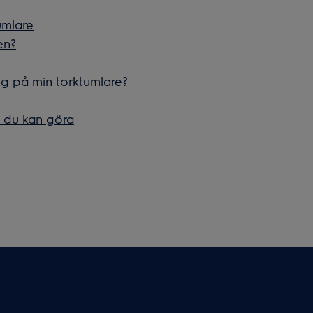
umlare
en?
ng på min torktumlare?
d du kan göra