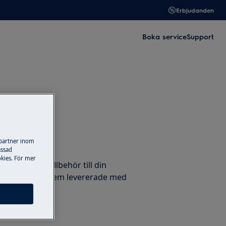
Erbjudanden
Boka service
Support
n
 partner inom
llbehör
assad
kies. För mer
ervdelar och tillbehör till din
trolux och få dem levererade med
ligt.