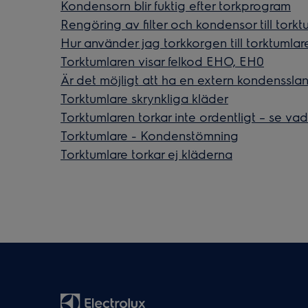
Kondensorn blir fuktig efter torkprogram
Rengöring av filter och kondensor till torkt
Hur använder jag torkkorgen till torktumlar
Torktumlaren visar felkod EHO, EH0
Är det möjligt att ha en extern kondenssla
Torktumlare skrynkliga kläder
Torktumlaren torkar inte ordentligt – se va
Torktumlare - Kondenstömning
Torktumlare torkar ej kläderna