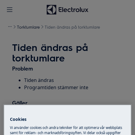
Torktumlare
Tiden ändras på torktumlare
Tiden ändras på
torktumlare
Problem
Tiden ändras
Programtiden stämmer inte
Gäller
Torktumlare
Cookies
Kondenstorktumlare
Vi använder cookies och andra tekniker för att optimera vår webbplats
Värmepumpstumlare
samt för reklam- och marknadsföringssyften. Vi delar också uppgifter