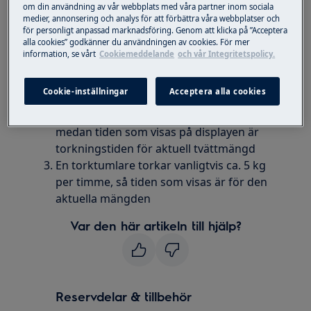
om din användning av vår webbplats med våra partner inom sociala
medier, annonsering och analys för att förbättra våra webbplatser och
Lösning
för personligt anpassad marknadsföring. Genom att klicka på ”Acceptera
alla cookies” godkänner du användningen av cookies. För mer
Den tid som visas på displayen för
information, se vårt
Cookiemeddelande
och vår Integritetspolicy.
torktumlare är inte densamma som den
tid som anges på energimärkningen
Cookie-inställningar
Acceptera alla cookies
Energimärkningsetiketten indikerar
torkningstiden för maximal tvättmängd
medan tiden som visas på displayen är
torkningstiden för aktuell tvättmängd
En torktumlare torkar vanligtvis ca. 5 kg
per timme, så tiden som visas är för den
aktuella mängden
Var den här artikeln till hjälp?
Reservdelar & tillbehör