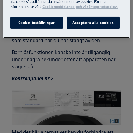
alla cookies” godkänner du användningen av cookies. För mer
information, se vårt
Cookiemeddelande
och vår Integritetspolicy.
Cookie-inställningar
Acceptera alla cookies
Apparaten kommer att använda detta alternativ
som standard när du har stängt av den.
Barnlåsfunktionen kanske inte är tillgänglig
under några sekunder efter att apparaten har
slagits på.
Kontrollpanel nr 2
Med det här alternativet kan du förhindra att