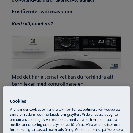
aktiverar/avaktiverar alternativet Barnlås
Fristående tvättmaskiner
Kontrollpanel nr.1
Med det här alternativet kan du förhindra att
barn leker med kontrollpanelen.
För att aktivera/avaktivera detta alternativ, håll
Cookies
nere
Silent-
knappen tills
hänglåsikonen
tänds/släcks på displayen.
Vi använder cookies och andra tekniker för att optimera vår webbplats
samt för reklam- och marknadsföringssyften. Vi delar också uppgifter
om din användning av vår webbplats med våra partner inom sociala
medier, annonsering och analys för att förbättra våra webbplatser och
för personligt anpassad marknadsföring. Genom att klicka på ”Acceptera