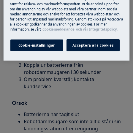
samt för reklam- och marknadsföringssyften. Vi delar också uppgifter
Gäller
om din användning av vår webbplats med våra partner inom sociala
medier, annonsering och analys för att förbättra våra webbplatser och
Purei9
för personligt anpassad marknadsföring. Genom att klicka på ”Acceptera
Robotdammsugare
alla cookies” godkänner du användningen av cookies. För mer
information, se vårt
Cookiemeddelande
och vår Integritetspolicy.
Lösning
Cookie-inställningar
Acceptera alla cookies
Rengör laddningsdynorna på både robot
och laddningsstation med en torr trasa
Koppla ur batterierna från
robotdammsugaren i 30 sekunder
Om problem kvarstår, kontakta
kundservice
Orsak
Batterierna har tagit slut
Robotdammsugare som inte alltid står i sin
laddningsstation efter rengöring