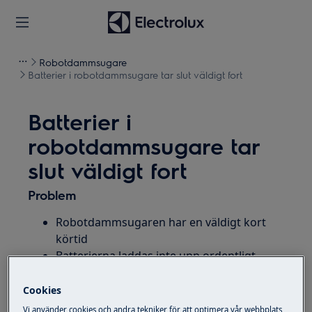
Robotdammsugare
Batterier i robotdammsugare tar slut väldigt fort
Batterier i
robotdammsugare tar
slut väldigt fort
Problem
Robotdammsugaren har en väldigt kort
körtid
Batterierna laddas inte upp ordentligt
Livstid på batterierna i
robotdammsugaren är väldigt kort
Cookies
Vi använder cookies och andra tekniker för att optimera vår webbplats